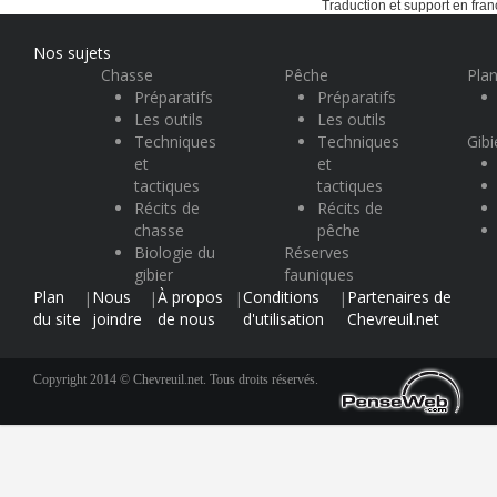
Traduction et support en fran
Nos sujets
Chasse
Pêche
Plan
Préparatifs
Préparatifs
Les outils
Les outils
Techniques
Techniques
Gibi
et
et
tactiques
tactiques
Récits de
Récits de
chasse
pêche
Biologie du
Réserves
gibier
fauniques
Plan
Nous
À propos
Conditions
Partenaires de
|
|
|
|
du site
joindre
de nous
d'utilisation
Chevreuil.net
Copyright 2014 © Chevreuil.net. Tous droits réservés.