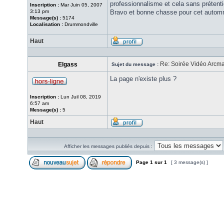
professionnalisme et cela sans prétenti
Inscription :
Mar Juin 05, 2007
3:13 pm
Bravo et bonne chasse pour cet aut
Message(s) :
5174
Localisation :
Drummondville
Haut
Re: Soirée Vidéo Arcm
Elgass
Sujet du message :
La page n'existe plus ?
Inscription :
Lun Juil 08, 2019
6:57 am
Message(s) :
5
Haut
Afficher les messages publiés depuis :
Page
1
sur
1
[ 3 message(s) ]