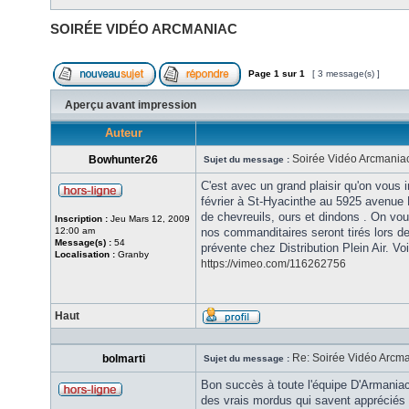
SOIRÉE VIDÉO ARCMANIAC
Page
1
sur
1
[ 3 message(s) ]
Aperçu avant impression
Auteur
Soirée Vidéo Arcmania
Bowhunter26
Sujet du message :
C'est avec un grand plaisir qu'on vous
février à St-Hyacinthe au 5925 avenue
de chevreuils, ours et dindons . On vou
Inscription :
Jeu Mars 12, 2009
12:00 am
nos commanditaires seront tirés lors de 
Message(s) :
54
prévente chez Distribution Plein Air. Vo
Localisation :
Granby
https://vimeo.com/116262756
Haut
Re: Soirée Vidéo Arcm
bolmarti
Sujet du message :
Bon succès à toute l'équipe D'Armaniac
des vrais mordus qui savent appréciés 