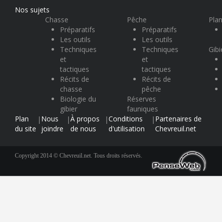
Nos sujets
Chasse
Pêche
Plan
Préparatifs
Préparatifs
Les outils
Les outils
Techniques
Techniques
Gibi
et
et
tactiques
tactiques
Récits de
Récits de
chasse
pêche
Biologie du
Réserves
gibier
fauniques
Plan
Nous
À propos
Conditions
Partenaires de
|
|
|
|
du site
joindre
de nous
d'utilisation
Chevreuil.net
Copyright 2014 © Chevreuil.net. Tous droits réservés.