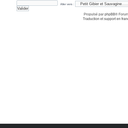
Aller vers :
Propulsé par
phpBB
® Forum
Traduction et support en fran