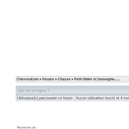
Chevreuil.net
»
forums
»
Chasse
»
Petit Gibier et Sauvagine......
Qui est en ligne ?
Utilisateur(s) parcourant ce forum : Aucun utilisateur inscrit et 4 invi
Recherche de :