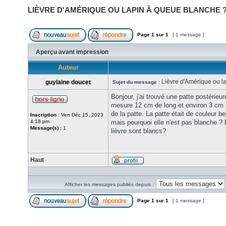
LIÈVRE D'AMÉRIQUE OU LAPIN À QUEUE BLANCHE 
Page
1
sur
1
[ 1 message ]
Aperçu avant impression
Auteur
Lièvre d'Amérique ou l
guylaine doucet
Sujet du message :
Bonjour, j'ai trouvé une patte postérieu
mesure 12 cm de long et environ 3 cm de 
de la patte. La patte était de couleur b
Inscription :
Ven Déc 15, 2023
4:18 pm
mais pourquoi elle n'est pas blanche ? E
Message(s) :
1
lièvre sont blancs?
Haut
Afficher les messages publiés depuis :
Page
1
sur
1
[ 1 message ]