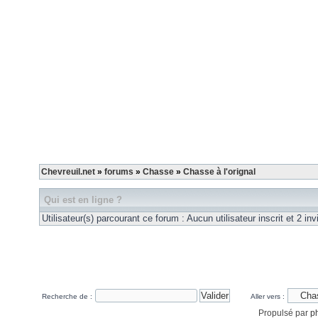
Chevreuil.net
»
forums
»
Chasse
»
Chasse à l'orignal
Qui est en ligne ?
Utilisateur(s) parcourant ce forum : Aucun utilisateur inscrit et 2 invi
Recherche de :
Aller vers :
Propulsé par
p