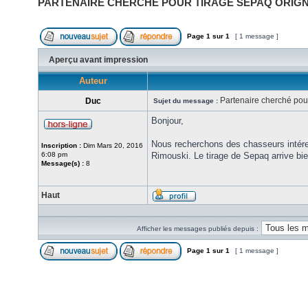
PARTENAIRE CHERCHÉ POUR TIRAGE SEPAQ ORIGN
Page
1
sur
1
[ 1 message ]
Aperçu avant impression
Auteur
Partenaire cherché pou
Duc
Sujet du message :
Bonjour,
Nous recherchons des chasseurs intére
Inscription :
Dim Mars 20, 2016
6:08 pm
Rimouski. Le tirage de Sepaq arrive bi
Message(s) :
8
Haut
Afficher les messages publiés depuis :
Page
1
sur
1
[ 1 message ]