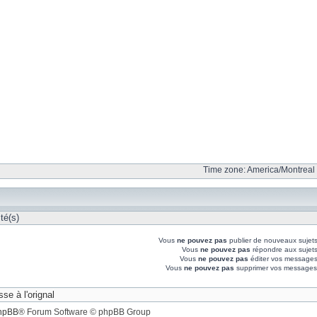
Time zone: America/Montreal 
té(s)
Vous
ne pouvez pas
publier de nouveaux sujet
Vous
ne pouvez pas
répondre aux sujet
Vous
ne pouvez pas
éditer vos messages
Vous
ne pouvez pas
supprimer vos messages
hpBB
® Forum Software © phpBB Group