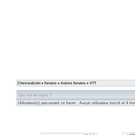
Chevreuil.net
»
forums
»
Autres forums
»
VTT
Qui est en ligne ?
Utilisateur(s) parcourant ce forum : Aucun utilisateur inscrit et 4 invi