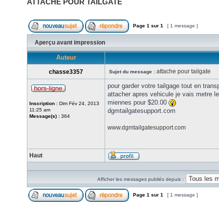
ATTACHE POUR TAILGATE
Page
1
sur
1
[ 1 message ]
Aperçu avant impression
Auteur
attache pour tailgate
chasse3357
Sujet du message :
pour garder votre tailgage tout en tran
attacher apres vehicule je vais metre le
miennes pour $20.00
Inscription :
Dim Fév 24, 2013
11:25 am
dgmtailgatesupport.com
Message(s) :
364
www.dgmtailgatesupport.com
Haut
Afficher les messages publiés depuis :
Page
1
sur
1
[ 1 message ]