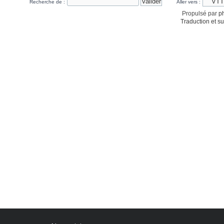
Recherche de :
Aller vers :
Propulsé par
p
Traduction et su