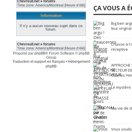
Chevreuil.net
»
forums
Time zone: America/Montreal [Heure d’été]
ÇA VOUS A É
Information
Big ben arg
Il n’y a aucun nouveau sujet dans ce
leur orignal
forum.
Chasse à l'
Chevreuil.net
»
forums
Time zone: America/Montreal [Heure d’été]
réceptive
Propulsé par
phpBB
® Forum Software © phpBB
Group
Traduction et support en français
•
Hébergement
APPROCHE 
phpBB
SECTEUR DE
Charles Hen
Le mystère 
Ma vie de d
Vous voulez