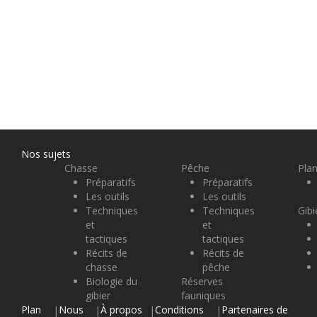
Nos sujets
Chasse
Pêche
Plan
Préparatifs
Préparatifs
Les outils
Les outils
Techniques
Techniques
Gibi
et
et
tactiques
tactiques
Récits de
Récits de
chasse
pêche
Biologie du
Réserves
gibier
fauniques
Plan
Nous
À propos
Conditions
Partenaires de
|
|
|
|