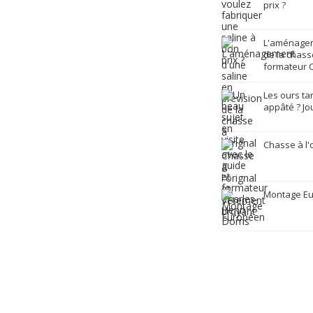
prix ?
L'aménagem
de la chasse
formateur C
Les ours ta
appâté ? Jo
Chasse à l'
Montage E