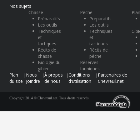
Nos sujets
Chasse
Pêche
Plan
Préparatifs
Préparatifs
Les outils
Les outils
Techniques
Techniques
Gibi
et
et
tactiques
tactiques
Récits de
Récits de
chasse
pêche
Biologie du
Réserves
gibier
fauniques
Plan
Nous
À propos
Conditions
Partenaires de
|
|
|
|
du site
joindre
de nous
d'utilisation
Chevreuil.net
Copyright 2014 © Chevreuil.net. Tous droits réservés.