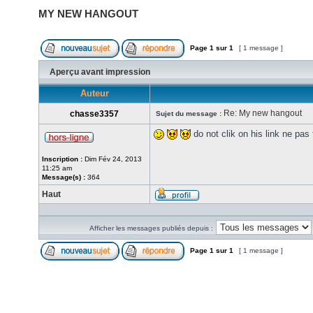
MY NEW HANGOUT
Page
1
sur
1
[ 1 message ]
Aperçu avant impression
Auteur
Re: My new hangout
chasse3357
Sujet du message :
do not clik on his link ne pas 
Inscription :
Dim Fév 24, 2013
11:25 am
Message(s) :
364
Haut
Afficher les messages publiés depuis :
Page
1
sur
1
[ 1 message ]