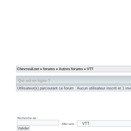
Chevreuil.net
»
forums
»
Autres forums
»
VTT
Qui est en ligne ?
Utilisateur(s) parcourant ce forum : Aucun utilisateur inscrit et 1 inv
Recherche de :
Aller vers :