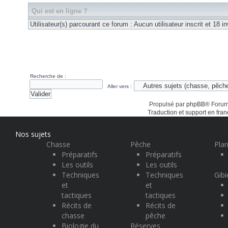
Qui est en ligne ?
Utilisateur(s) parcourant ce forum : Aucun utilisateur inscrit et 18 in
Recherche de :
Aller vers :
Propulsé par
phpBB
® Forum
Traduction et support en fran
Nos sujets
Chasse
Pêche
Plan
Préparatifs
Préparatifs
Les outils
Les outils
Techniques
Techniques
Gibi
et
et
tactiques
tactiques
Récits de
Récits de
chasse
pêche
Biologie du
Réserves