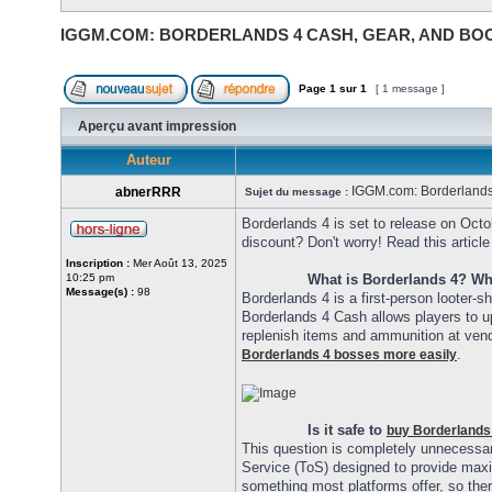
IGGM.COM: BORDERLANDS 4 CASH, GEAR, AND BO
Page
1
sur
1
[ 1 message ]
Aperçu avant impression
Auteur
IGGM.com: Borderlands
abnerRRR
Sujet du message :
Borderlands 4 is set to release on Octo
discount? Don't worry! Read this article 
Inscription :
Mer Août 13, 2025
10:25 pm
What is Borderlands 4? Wha
Message(s) :
98
Borderlands 4 is a first-person looter-s
Borderlands 4 Cash allows players to 
replenish items and ammunition at ve
.
Borderlands 4 bosses more easily
Is it safe to
buy Borderlands
This question is completely unnecessa
Service (ToS) designed to provide maxim
something most platforms offer, so ther