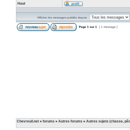
Haut
Afficher les messages publiés depuis :
Page
1
sur
1
[ 1 message ]
Chevreuil.net
»
forums
»
Autres forums
»
Autres sujets (chasse, pê