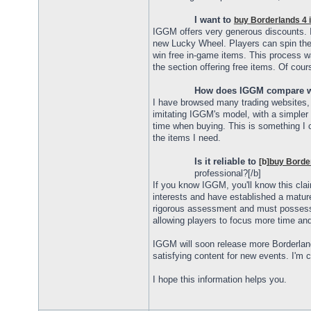
I want to
buy Borderlands 4 
IGGM offers very generous discounts. I f
new Lucky Wheel. Players can spin the
win free in-game items. This process wa
the section offering free items. Of cou
How does IGGM compare wit
I have browsed many trading websites, 
imitating IGGM's model, with a simpler 
time when buying. This is something I can
the items I need.
Is it reliable to
[b]
buy Borde
professional?[/b]
If you know IGGM, you'll know this clai
interests and have established a matu
rigorous assessment and must possess the
allowing players to focus more time an
IGGM will soon release more Borderland
satisfying content for new events. I'm c
I hope this information helps you.