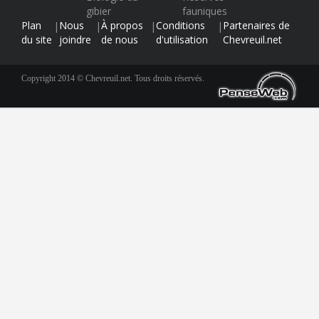
gibier
fauniques
Plan
Nous
À propos
Conditions
Partenaires de
|
|
|
|
du site
joindre
de nous
d'utilisation
Chevreuil.net
Copyright 2014 © Chevreuil.net. Tous droits réservés.