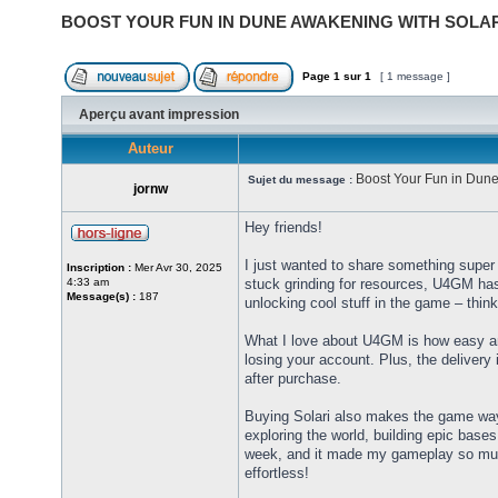
BOOST YOUR FUN IN DUNE AWAKENING WITH SOLA
Page
1
sur
1
[ 1 message ]
Aperçu avant impression
Auteur
Boost Your Fun in Dune
Sujet du message :
jornw
Hey friends!
I just wanted to share something super 
Inscription :
Mer Avr 30, 2025
4:33 am
stuck grinding for resources, U4GM has 
Message(s) :
187
unlocking cool stuff in the game – thi
What I love about U4GM is how easy and
losing your account. Plus, the delivery 
after purchase.
Buying Solari also makes the game way
exploring the world, building epic bases
week, and it made my gameplay so much 
effortless!