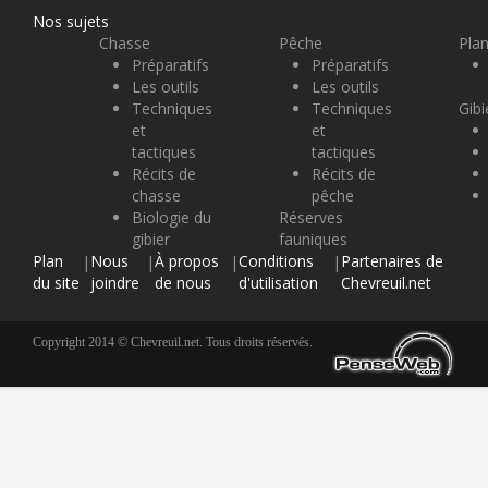
Nos sujets
Chasse
Pêche
Plan
Préparatifs
Préparatifs
Les outils
Les outils
Techniques
Techniques
Gibi
et
et
tactiques
tactiques
Récits de
Récits de
chasse
pêche
Biologie du
Réserves
gibier
fauniques
Plan
Nous
À propos
Conditions
Partenaires de
|
|
|
|
du site
joindre
de nous
d'utilisation
Chevreuil.net
Copyright 2014 © Chevreuil.net. Tous droits réservés.