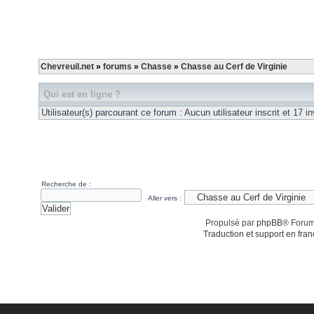
Chevreuil.net
»
forums
»
Chasse
»
Chasse au Cerf de Virginie
Qui est en ligne ?
Utilisateur(s) parcourant ce forum : Aucun utilisateur inscrit et 17 in
Recherche de :
Aller vers :
Propulsé par
phpBB
® Forum
Traduction et support en fran