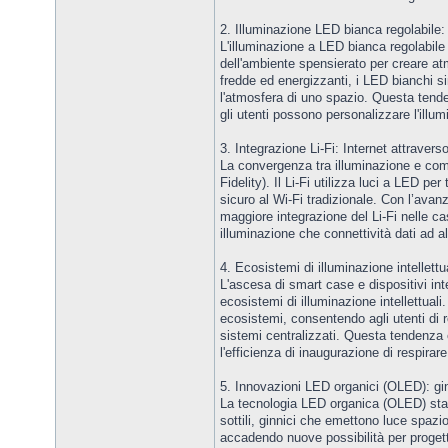
2. Illuminazione LED bianca regolabil
L'illuminazione a LED bianca regolabile 
dell'ambiente spensierato per creare atm
fredde ed energizzanti, i LED bianchi s
l'atmosfera di uno spazio. Questa tende
gli utenti possono personalizzare l'illu
3. Integrazione Li-Fi: Internet attraverso
La convergenza tra illuminazione e comu
Fidelity). Il Li-Fi utilizza luci a LED pe
sicuro al Wi-Fi tradizionale. Con l’ava
maggiore integrazione del Li-Fi nelle case
illuminazione che connettività dati ad al
4. Ecosistemi di illuminazione intellettu
L'ascesa di smart case e dispositivi in
ecosistemi di illuminazione intellettual
ecosistemi, consentendo agli utenti di 
sistemi centralizzati. Questa tendenza 
l'efficienza di inaugurazione di respirare
5. Innovazioni LED organici (OLED): gin
La tecnologia LED organica (OLED) sta f
sottili, ginnici che emettono luce spaz
accadendo nuove possibilità per progetti