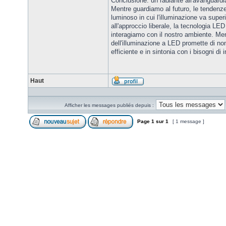
Conclusione: un radiante all'avanguardi
Mentre guardiamo al futuro, le tendenz
luminoso in cui l'illuminazione va super
all'approccio liberale, la tecnologia LE
interagiamo con il nostro ambiente. Men
dell'illuminazione a LED promette di n
efficiente e in sintonia con i bisogni di 
Haut
Afficher les messages publiés depuis :
Page
1
sur
1
[ 1 message ]