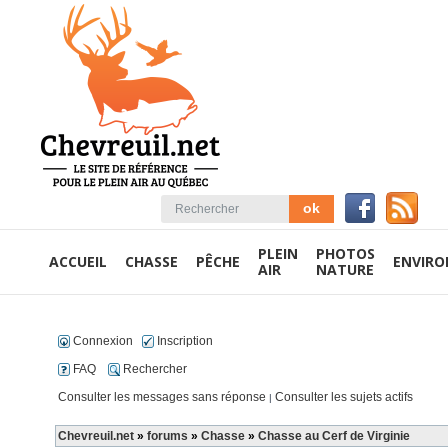
PLEIN
PHOTOS
ACCUEIL
CHASSE
PÊCHE
ENVIR
AIR
NATURE
Connexion
Inscription
FAQ
Rechercher
Consulter les messages sans réponse
Consulter les sujets actifs
|
Chevreuil.net
»
forums
»
Chasse
»
Chasse au Cerf de Virginie