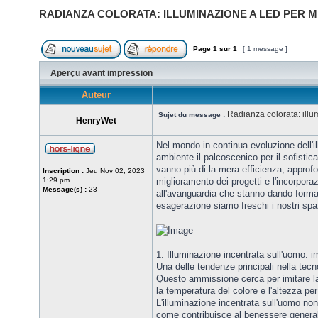
RADIANZA COLORATA: ILLUMINAZIONE A LED PER 
Page
1
sur
1
[ 1 message ]
Aperçu avant impression
Auteur
Radianza colorata: illu
Sujet du message :
HenryWet
Nel mondo in continua evoluzione dell'i
ambiente il palcoscenico per il sofistic
vanno più di la mera efficienza; approfo
Inscription :
Jeu Nov 02, 2023
1:29 pm
miglioramento dei progetti e l'incorpora
Message(s) :
23
all'avanguardia che stanno dando forma a
esagerazione siamo freschi i nostri spa
1. Illuminazione incentrata sull'uomo: i
Una delle tendenze principali nella tecn
Questo ammissione cerca per imitare la 
la temperatura del colore e l'altezza pe
L'illuminazione incentrata sull'uomo non
come contribuisce al benessere generale 