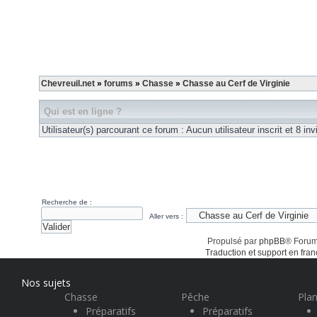
Chevreuil.net
»
forums
»
Chasse
»
Chasse au Cerf de Virginie
Qui est en ligne ?
Utilisateur(s) parcourant ce forum : Aucun utilisateur inscrit et 8 invi
Recherche de :
Aller vers :
Propulsé par
phpBB
® Forum
Traduction et support en fran
Nos sujets
Chasse
Pêche
Plan
Préparatifs
Préparatifs