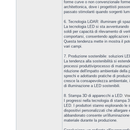
forme curve o non convenzionale forme.
architettonica, dove i progettisti posso
passato stimolanti quando sorgenti lum
6. Tecnologia LiDAR: illuminare gli spa
La tecnologia LED si sta avventurando 
soldi per capacità di rilevamento di ver
comportarsi, consentendo applicazioni in 
Questa tendenza mette in mostra il pote
vari campi.
7. Produzione sostenibile: soluzioni L
La tendenza alla sostenibilità si estend
processi produttiviprocesso di maturazi
riduzione dell'impatto ambientale della 
sprechi e adottando pratiche di produzi
cresce la consapevolezza ambientale, i
di illuminazione a LED sostenibili.
8. Stampa 3D di apparecchi a LED:
Vis
I progressi nella tecnologia di stampa 3
LED. I produttori stanno esplorando le 
dispositivi personalizzati che allargare
abbandonato consente un'illuminazione 
materiale durante la produzione.