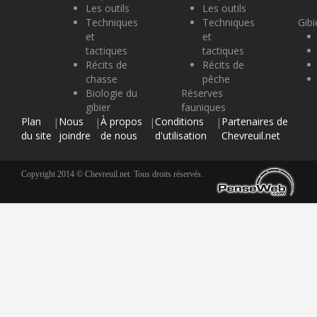
Les outils
Les outils
Techniques
Techniques
Gibi
et
et
tactiques
tactiques
Récits de
Récits de
chasse
pêche
Biologie du
Réserves
gibier
fauniques
Plan
Nous
À propos
Conditions
Partenaires de
|
|
|
|
du site
joindre
de nous
d'utilisation
Chevreuil.net
Copyright 2014 © Chevreuil.net. Tous droits réservés.