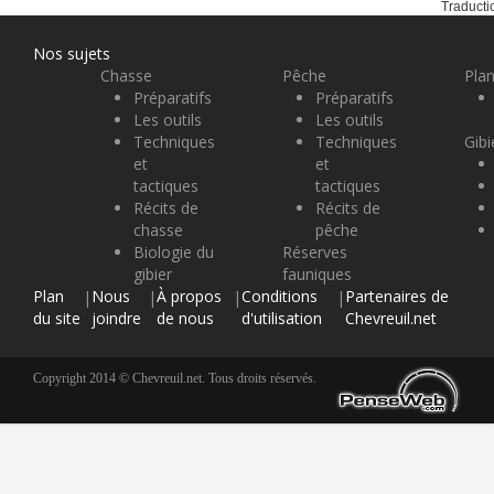
Traducti
Nos sujets
Chasse
Pêche
Plan
Préparatifs
Préparatifs
Les outils
Les outils
Techniques
Techniques
Gibi
et
et
tactiques
tactiques
Récits de
Récits de
chasse
pêche
Biologie du
Réserves
gibier
fauniques
Plan
Nous
À propos
Conditions
Partenaires de
|
|
|
|
du site
joindre
de nous
d'utilisation
Chevreuil.net
Copyright 2014 © Chevreuil.net. Tous droits réservés.