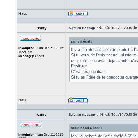
Haut
Re: Où trouver vous de l
samy
Sujet du message :
samy a écrit :
Inscription :
Lun Déc 21, 2015
Il y a maintenant plein de produit à 
10:26 am
Si tu veux de l'anis naturel, plusieu
Message(s) :
739
conjointe m'en avait déjà acheté, c'e
l'intérieur.
C'est très odorifiant.
Si tu as l'idée de te concocter quelqu
Haut
Re: Où trouver vous de l
samy
Sujet du message :
robin hood a écrit :
Inscription :
Lun Déc 21, 2015
Moi j'ai acheté de l'anis étoilé à 6$ l