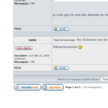
10:26 am
Message(s) :
739
je crois que ce sont des aliments en vr
Haut
Re: Où trouver vous de l
samy
Sujet du message :
Rafraichissement
Inscription :
Lun Déc 21, 2015
10:26 am
Message(s) :
739
Haut
Afficher les messages publiés depuis :
Page
1
sur
2
[ 16 message(s) ]