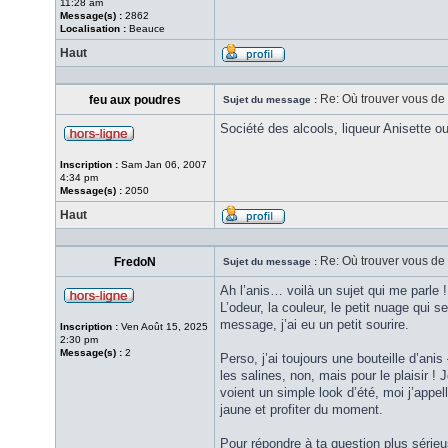
11:28 am
Message(s) :
2862
Localisation :
Beauce
Haut
Re: Où trouver vous de l
feu aux poudres
Sujet du message :
Société des alcools, liqueur Anisette o
Inscription :
Sam Jan 06, 2007
4:34 pm
Message(s) :
2050
Haut
Re: Où trouver vous de l
FredoN
Sujet du message :
Ah l’anis… voilà un sujet qui me parle !
L’odeur, la couleur, le petit nuage qui s
message, j’ai eu un petit sourire.
Inscription :
Ven Août 15, 2025
2:30 pm
Message(s) :
2
Perso, j’ai toujours une bouteille d’an
les salines, non, mais pour le plaisir !
voient un simple look d’été, moi j’appell
jaune et profiter du moment.
Pour répondre à ta question plus sérieu