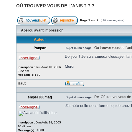
OÙ TROUVER VOUS DE L'ANIS ? ? ?
Page
1
sur
2
[ 16 message(s) ]
Aperçu avant impression
Auteur
Où trouver vous de l'ani
Panpan
Sujet du message :
Bonjour ! Je suis curieux d'essayer l'an
Merci
Inscription :
Jeu Août 10, 2006
9:22 am
Message(s) :
89
Haut
Re: Où trouver vous de l
sniper300mag
Sujet du message :
J'achète celle sous forme liquide chez D
Inscription :
Dim Août 28, 2005
10:49 am
Message(s) :
1008