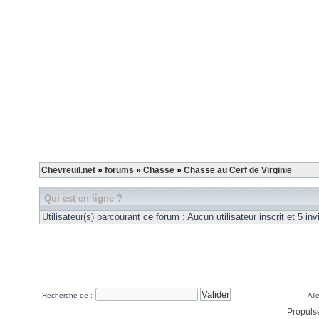
Chevreuil.net
»
forums
»
Chasse
»
Chasse au Cerf de Virginie
Qui est en ligne ?
Utilisateur(s) parcourant ce forum : Aucun utilisateur inscrit et 5 invi
Recherche de :
Alle
Propuls