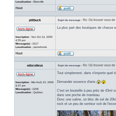
Localisation :
Blainville
Haut
Re: Où trouver vous de l
ptitbuck
Sujet du message :
La plus part des boutiques de chasse 
Inscription :
Ven Oct 14, 2005
4:55 pm
Message(s) :
2017
Localisation :
pierrefonds
Haut
Re: Où trouver vous de l
odocoileus
Sujet du message :
Tout simplement, dans n'importe quel épi
Demander essence d'anis
Inscription :
Mer Août 23, 2006
6:37 pm
Message(s) :
2209
C'est en bouteille à peu près de 43ml s
Localisation :
Québec
dans une poche de manteau.
Donc une saline, un bloc de sel de 20kil
rock et un peu de senteur soit de l'esse