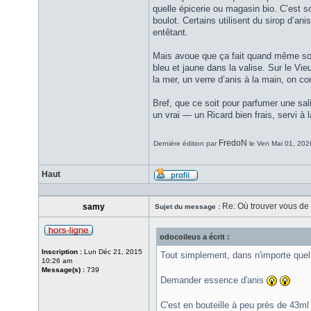
quelle épicerie ou magasin bio. C’est so
boulot. Certains utilisent du sirop d’ani
entêtant.
Mais avoue que ça fait quand même sou
bleu et jaune dans la valise. Sur le Vi
la mer, un verre d’anis à la main, on co
Bref, que ce soit pour parfumer une salin
un vrai — un Ricard bien frais, servi à l
FredoN
Dernière édition par
le Ven Mai 01, 2026
Haut
Re: Où trouver vous de l
samy
Sujet du message :
odocoileus a écrit :
Inscription :
Lun Déc 21, 2015
Tout simplement, dans n'importe quel é
10:26 am
Message(s) :
739
Demander essence d'anis
C'est en bouteille à peu près de 43ml