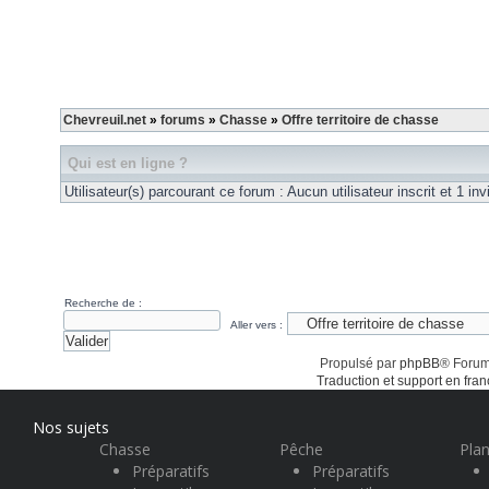
Chevreuil.net
»
forums
»
Chasse
»
Offre territoire de chasse
Qui est en ligne ?
Utilisateur(s) parcourant ce forum : Aucun utilisateur inscrit et 1 inv
Recherche de :
Aller vers :
Propulsé par
phpBB
® Forum
Traduction et support en fran
Nos sujets
Chasse
Pêche
Plan
Préparatifs
Préparatifs