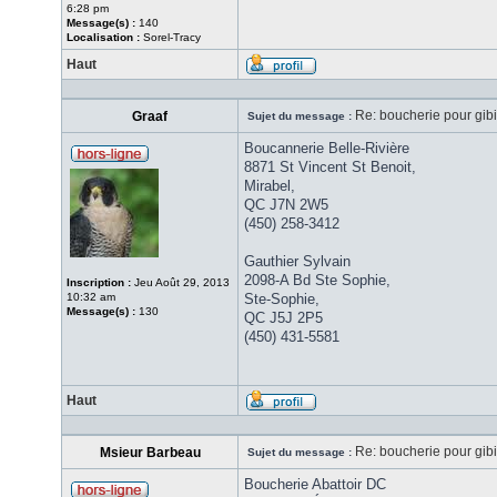
6:28 pm
Message(s) :
140
Localisation :
Sorel-Tracy
Haut
Re: boucherie pour gib
Graaf
Sujet du message :
Boucannerie Belle-Rivière
8871 St Vincent St Benoit,
Mirabel,
QC J7N 2W5
(450) 258-3412
Gauthier Sylvain
2098-A Bd Ste Sophie,
Inscription :
Jeu Août 29, 2013
10:32 am
Ste-Sophie,
Message(s) :
130
QC J5J 2P5
(450) 431-5581
Haut
Re: boucherie pour gib
Msieur Barbeau
Sujet du message :
Boucherie Abattoir DC