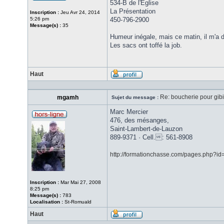
534-B de l'Église
La Présentation
Inscription :
Jeu Avr 24, 2014
5:26 pm
450-796-2900
Message(s) :
35
Humeur inégale, mais ce matin, il m'a
Les sacs ont toffé la job.
Haut
Re: boucherie pour gib
mgamh
Sujet du message :
Marc Mercier
476, des mésanges,
Saint-Lambert-de-Lauzon
889-9371 · Cell.: 561-8908
http://formationchasse.com/pages.php?id
Inscription :
Mar Mai 27, 2008
8:25 pm
Message(s) :
783
Localisation :
St-Romuald
Haut