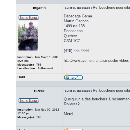
Re: boucherie pour gib
mgamh
Sujet du message :
Dépecage Gama
Martin Gagnon
1499 rte 138
Donnacana
Québec
G3M 1C7
(418) 285-4444
Inscription :
Mar Mai 27, 2008
http://www.aventure-chasse-peche-video. .
8:25 pm
Message(s) :
783
Localisation :
St-Romuald
Haut
Re: boucherie pour gib
reznor
Sujet du message :
Quelqu'un a des bouchers à recommander
Rivieres?
Inscription :
Mar Nov 06, 2012
12:36 pm
Merci.
Message(s) :
110