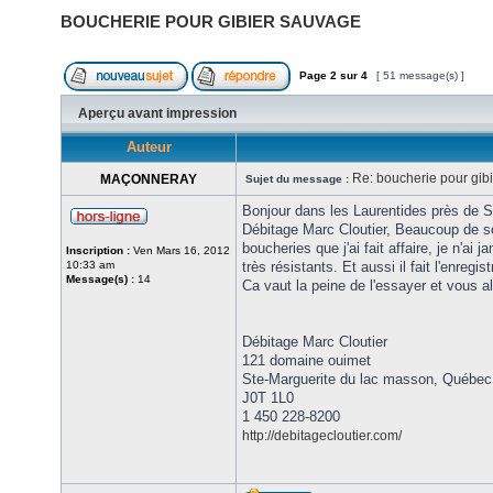
BOUCHERIE POUR GIBIER SAUVAGE
Page
2
sur
4
[ 51 message(s) ]
Aperçu avant impression
Auteur
Re: boucherie pour gib
MAÇONNERAY
Sujet du message :
Bonjour dans les Laurentides près de 
Débitage Marc Cloutier, Beaucoup de sou
boucheries que j'ai fait affaire, je n'ai
Inscription :
Ven Mars 16, 2012
10:33 am
très résistants. Et aussi il fait l'enregis
Message(s) :
14
Ca vaut la peine de l'essayer et vous al
Débitage Marc Cloutier
121 domaine ouimet
Ste-Marguerite du lac masson, Québec
J0T 1L0
1 450 228-8200
http://debitagecloutier.com/