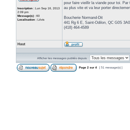
pour faire vieillir la viande pour toi. 
au plus vite et va leur porter directemen
Inscription :
Lun Sep 16, 2013
2:09 pm
Message(s) :
60
Boucherie Normand-Dit
Localisation :
Lévis
441 Rg 6 E, Saint-Odilon, QC G0S 3A0
(418) 464-4589
Haut
Afficher les messages publiés depuis :
Page
2
sur
4
[ 51 message(s) ]