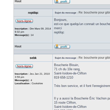
Haut
Re: boucherie pour gib
reptilqc
Sujet du message :
Bonjours,
est-ce que quelqu'un connait un bouch
merci
Inscription :
Dim Mars 09, 2014
9:32 pm
reptilqc
Message(s) :
14
Haut
Re: boucherie pour gib
sebk
Sujet du message :
Boucherie Blouin,
71 ch du 10e rang,
Saint-Isidore-de-Clifton
Inscription :
Jeu Jan 21, 2010
3:59 pm
819 658-1210
Message(s) :
4
Localisation :
Cookshire
Très bon service, et il font l'enregistre
Il y a aussi la Boucherie Éric Vachon pas
15 route Clifton,
Saint-Isidore-de-Clifton