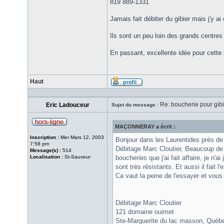
819 889-1331
Jamais fait débiter du gibier mais j'y ai
Ils sont un peu loin des grands centres
En passant, excellente idée pour cette l
Haut
Re: boucherie pour gib
Eric Ladouceur
Sujet du message :
MAÇONNERAY a écrit :
Inscription :
Mer Mars 12, 2003
Bonjour dans les Laurentides près d
7:58 pm
Débitage Marc Cloutier, Beaucoup de s
Message(s) :
514
Localisation :
St-Sauveur
boucheries que j'ai fait affaire, je n'
sont très résistants. Et aussi il fait l
Ca vaut la peine de l'essayer et vous 
Débitage Marc Cloutier
121 domaine ouimet
Ste-Marguerite du lac masson, Québ