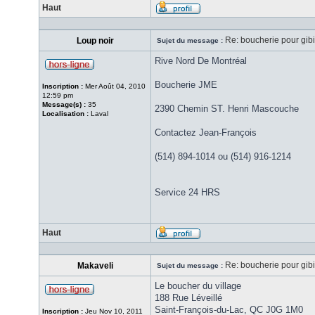
Haut
Re: boucherie pour gib
Loup noir
Sujet du message :
Rive Nord De Montréal
Boucherie JME
Inscription :
Mer Août 04, 2010
12:59 pm
Message(s) :
35
2390 Chemin ST. Henri Mascouche
Localisation :
Laval
Contactez Jean-François
(514) 894-1014 ou (514) 916-1214
Service 24 HRS
Haut
Re: boucherie pour gib
Makaveli
Sujet du message :
Le boucher du village
188 Rue Léveillé
Saint-François-du-Lac, QC J0G 1M0
Inscription :
Jeu Nov 10, 2011