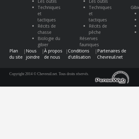
Les outils
Les outils
Techniques
Techniques
Gibi
et
et
tactiques
tactiques
Récits de
Récits de
chasse
pêche
Biologie du
Réserves
gibier
fauniques
Plan
Nous
À propos
Conditions
Partenaires de
|
|
|
|
du site
joindre
de nous
d'utilisation
Chevreuil.net
Copyright 2014 © Chevreuil.net. Tous droits réservés.