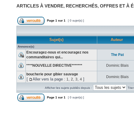
ARTICLES À VENDRE, RECHERCHÉS, OFFRES ET À 
Page
1
sur
1
[ 0 sujet(s) ]
Sujet(s)
Auteur
Annonce(s)
Encouragez-nous et encouragez nos
The Pat
commanditaires qui...
****NOUVELLE DIRECTIVE*******
Dominic Blais
boucherie pour gibier sauvage
Dominic Blais
[
Aller vers la page :
,
,
,
]
1
2
3
4
Afficher les sujets publiés depuis :
Trie
Page
1
sur
1
[ 0 sujet(s) ]