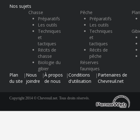
Nos sujets
Chasse
Pêche
Plan
Préparatifs
Préparatifs
Les outils
Les outils
Techniques
Techniques
Gibi
et
et
tactiques
tactiques
Récits de
Récits de
chasse
pêche
Biologie du
Réserves
gibier
fauniques
Plan
Nous
À propos
Conditions
Partenaires de
|
|
|
|
du site
joindre
de nous
d'utilisation
Chevreuil.net
Copyright 2014 © Chevreuil.net. Tous droits réservés.