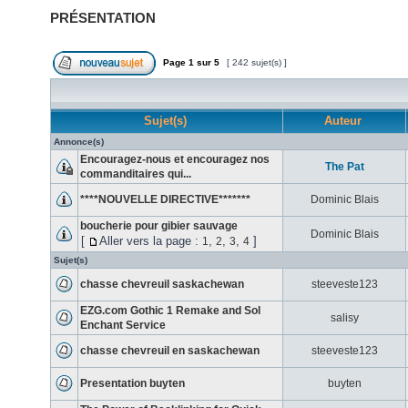
PRÉSENTATION
Page
1
sur
5
[ 242 sujet(s) ]
Sujet(s)
Auteur
Annonce(s)
Encouragez-nous et encouragez nos
The Pat
commanditaires qui...
****NOUVELLE DIRECTIVE*******
Dominic Blais
boucherie pour gibier sauvage
Dominic Blais
[
Aller vers la page :
,
,
,
]
1
2
3
4
Sujet(s)
chasse chevreuil saskachewan
steeveste123
EZG.com Gothic 1 Remake and Sol
salisy
Enchant Service
chasse chevreuil en saskachewan
steeveste123
Presentation buyten
buyten