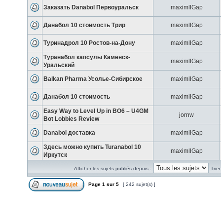
Заказать Danabol Первоуральск
maximllGap
Данабол 10 стоимость Трир
maximllGap
Туринадрол 10 Ростов-на-Дону
maximllGap
Туранабол капсулы Каменск-
maximllGap
Уральский
Balkan Pharma Усолье-Сибирское
maximllGap
Данабол 10 стоимость
maximllGap
Easy Way to Level Up in BO6 – U4GM
jornw
Bot Lobbies Review
Danabol доставка
maximllGap
Здесь можно купить Turanabol 10
maximllGap
Иркутск
Afficher les sujets publiés depuis :
Trie
Page
1
sur
5
[ 242 sujet(s) ]