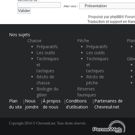
Recherche de :
Aller vers :
Propulsé par
phpBB
® Forum
Traduction et support en fran
Nos sujets
Chasse
Pêche
Plan
Préparatifs
Préparatifs
Les outils
Les outils
Techniques
Techniques
Gibi
et
et
tactiques
tactiques
Récits de
Récits de
chasse
pêche
Biologie du
Réserves
gibier
fauniques
Plan
Nous
À propos
Conditions
Partenaires de
|
|
|
|
du site
joindre
de nous
d'utilisation
Chevreuil.net
Copyright 2014 © Chevreuil.net. Tous droits réservés.