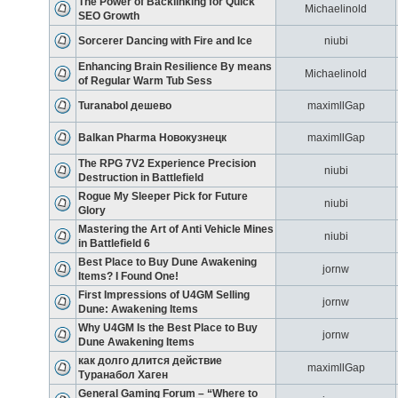
The Power of Backlinking for Quick
Michaelinold
SEO Growth
Sorcerer Dancing with Fire and Ice
niubi
Enhancing Brain Resilience By means
Michaelinold
of Regular Warm Tub Sess
Turanabol дешево
maximllGap
Balkan Pharma Новокузнецк
maximllGap
The RPG 7V2 Experience Precision
niubi
Destruction in Battlefield
Rogue My Sleeper Pick for Future
niubi
Glory
Mastering the Art of Anti Vehicle Mines
niubi
in Battlefield 6
Best Place to Buy Dune Awakening
jornw
Items? I Found One!
First Impressions of U4GM Selling
jornw
Dune: Awakening Items
Why U4GM Is the Best Place to Buy
jornw
Dune Awakening Items
как долго длится действие
maximllGap
Туранабол Хаген
General Gaming Forum – “Where to