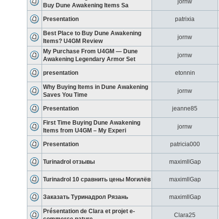
jornw
Buy Dune Awakening Items Sa
Presentation
patrixia
Best Place to Buy Dune Awakening
jornw
Items? U4GM Review
My Purchase From U4GM — Dune
jornw
Awakening Legendary Armor Set
presentation
etonnin
Why Buying Items in Dune Awakening
jornw
Saves You Time
Presentation
jeanne85
First Time Buying Dune Awakening
jornw
Items from U4GM – My Experi
Presentation
patricia000
Turinadrol отзывы
maximllGap
Turinadrol 10 сравнить цены Могилёв
maximllGap
Заказать Туринадрол Рязань
maximllGap
Présentation de Clara et projet e-
Clara25