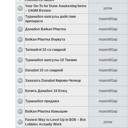
commerce nature
Your Go-To for Dune Awakening Items
jornw
– U4GM Review
Туранабол капсулы действие
maximllGap
препарата
Данабол Balkan Pharma
maximllGap
Balkan Pharma Воркута
maximllGap
Turinadrol 10 со скидкой
maximllGap
Туранабол капсулы 10 Тихвин
maximllGap
Danabol 10 со скидкой
maximllGap
Заказать Danabol Кирово-Чепецк
maximllGap
Купить Данабол 10 Елец
maximllGap
Туранабол продажа
maximllGap
Balkan Pharma Камышин
maximllGap
Fastest Way to Level Up in BO6 – Bot
jornw
Lobbies Actually Work