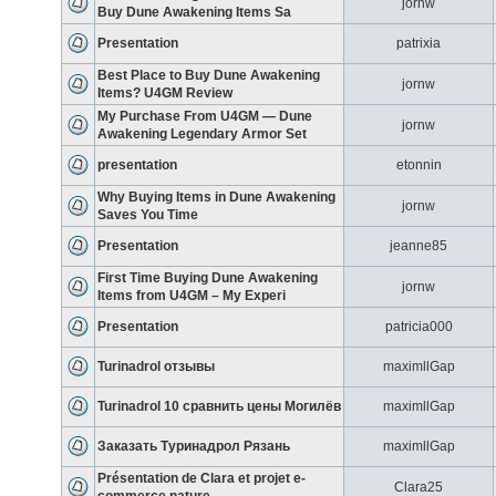
jornw
Buy Dune Awakening Items Sa
Presentation
patrixia
Best Place to Buy Dune Awakening
jornw
Items? U4GM Review
My Purchase From U4GM — Dune
jornw
Awakening Legendary Armor Set
presentation
etonnin
Why Buying Items in Dune Awakening
jornw
Saves You Time
Presentation
jeanne85
First Time Buying Dune Awakening
jornw
Items from U4GM – My Experi
Presentation
patricia000
Turinadrol отзывы
maximllGap
Turinadrol 10 сравнить цены Могилёв
maximllGap
Заказать Туринадрол Рязань
maximllGap
Présentation de Clara et projet e-
Clara25