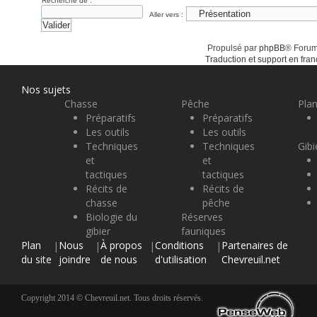
Recherche de :
Aller vers :
Propulsé par
phpBB
® Forum
Traduction et support en fran
Nos sujets
Chasse
Pêche
Plan
Préparatifs
Préparatifs
Les outils
Les outils
Techniques
Techniques
Gibi
et
et
tactiques
tactiques
Récits de
Récits de
chasse
pêche
Biologie du
Réserves
gibier
fauniques
Plan
Nous
À propos
Conditions
Partenaires de
|
|
|
|
du site
joindre
de nous
d'utilisation
Chevreuil.net
Copyright 2014 © Chevreuil.net. Tous droits réservés.