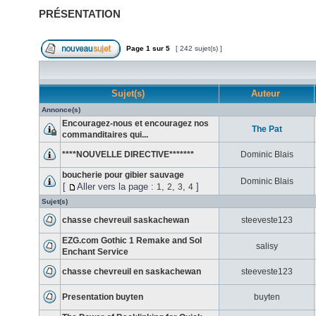
PRÉSENTATION
Page
1
sur
5
[ 242 sujet(s) ]
Sujet(s)
Auteur
Annonce(s)
Encouragez-nous et encouragez nos
The Pat
commanditaires qui...
****NOUVELLE DIRECTIVE*******
Dominic Blais
boucherie pour gibier sauvage
Dominic Blais
[
Aller vers la page :
,
,
,
]
1
2
3
4
Sujet(s)
chasse chevreuil saskachewan
steeveste123
EZG.com Gothic 1 Remake and Sol
salisy
Enchant Service
chasse chevreuil en saskachewan
steeveste123
Presentation buyten
buyten