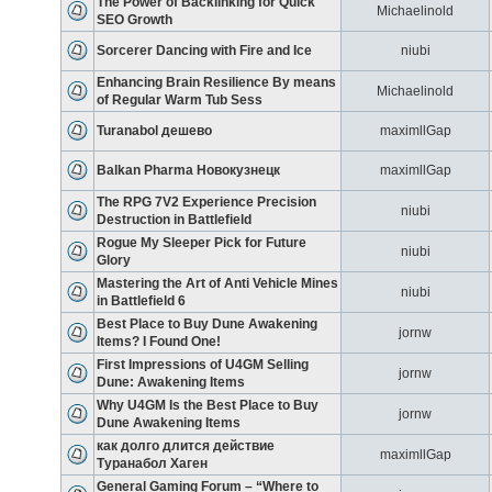
The Power of Backlinking for Quick
Michaelinold
SEO Growth
Sorcerer Dancing with Fire and Ice
niubi
Enhancing Brain Resilience By means
Michaelinold
of Regular Warm Tub Sess
Turanabol дешево
maximllGap
Balkan Pharma Новокузнецк
maximllGap
The RPG 7V2 Experience Precision
niubi
Destruction in Battlefield
Rogue My Sleeper Pick for Future
niubi
Glory
Mastering the Art of Anti Vehicle Mines
niubi
in Battlefield 6
Best Place to Buy Dune Awakening
jornw
Items? I Found One!
First Impressions of U4GM Selling
jornw
Dune: Awakening Items
Why U4GM Is the Best Place to Buy
jornw
Dune Awakening Items
как долго длится действие
maximllGap
Туранабол Хаген
General Gaming Forum – “Where to