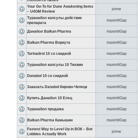
commerce nature
Your Go-To for Dune Awakening Items
jornw
– U4GM Review
Туранабол капсулы действие
maximllGap
препарата
Данабол Balkan Pharma
maximllGap
Balkan Pharma Воркута
maximllGap
Turinadrol 10 со скидкой
maximllGap
Туранабол капсулы 10 Тихвин
maximllGap
Danabol 10 со скидкой
maximllGap
Заказать Danabol Кирово-Чепецк
maximllGap
Купить Данабол 10 Елец
maximllGap
Туранабол продажа
maximllGap
Balkan Pharma Камышин
maximllGap
Fastest Way to Level Up in BO6 – Bot
jornw
Lobbies Actually Work