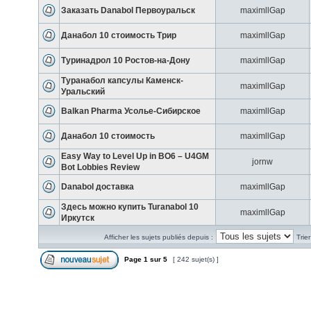
Заказать Danabol Первоуральск
maximllGap
Данабол 10 стоимость Трир
maximllGap
Туринадрол 10 Ростов-на-Дону
maximllGap
Туранабол капсулы Каменск-
maximllGap
Уральский
Balkan Pharma Усолье-Сибирское
maximllGap
Данабол 10 стоимость
maximllGap
Easy Way to Level Up in BO6 – U4GM
jornw
Bot Lobbies Review
Danabol доставка
maximllGap
Здесь можно купить Turanabol 10
maximllGap
Иркутск
Afficher les sujets publiés depuis :
Trie
Page
1
sur
5
[ 242 sujet(s) ]