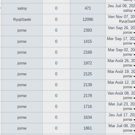
Jeu Juil 09, 20
0
471
y
salisy
salisy
Ven Nov 07, 20
0
12096
RyujiSaeki
RyujiSaek
Ven Sep 26, 20
0
2393
jornw
jornw
Mer Sep 17, 20
0
1415
jornw
jornw
Mar Sep 02, 20
0
2168
jornw
jornw
Mar Août 26, 2
0
1972
jornw
jornw
Mar Août 19, 2
0
2125
jornw
jornw
Mar Août 12, 2
0
2139
jornw
jornw
Ven Août 08, 2
0
2178
jornw
jornw
Mer Juil 23, 2
0
1716
jornw
jornw
Jeu Juil 17, 2
0
1634
jornw
jornw
Mar Juil 08, 2
0
1861
jornw
jornw