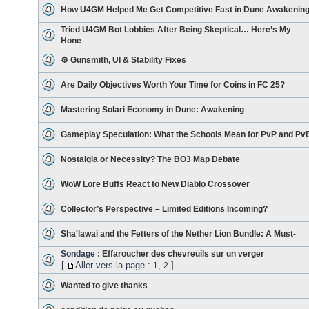
How U4GM Helped Me Get Competitive Fast in Dune Awakenin
Tried U4GM Bot Lobbies After Being Skeptical… Here’s My
Hone
⚙️ Gunsmith, UI & Stability Fixes
Are Daily Objectives Worth Your Time for Coins in FC 25?
Mastering Solari Economy in Dune: Awakening
Gameplay Speculation: What the Schools Mean for PvP and Pv
Nostalgia or Necessity? The BO3 Map Debate
WoW Lore Buffs React to New Diablo Crossover
Collector’s Perspective – Limited Editions Incoming?
Sha'lawai and the Fetters of the Nether Lion Bundle: A Must-
Sondage :
Effaroucher des chevreuils sur un verger
[
Aller vers la page :
,
]
1
2
Wanted to give thanks