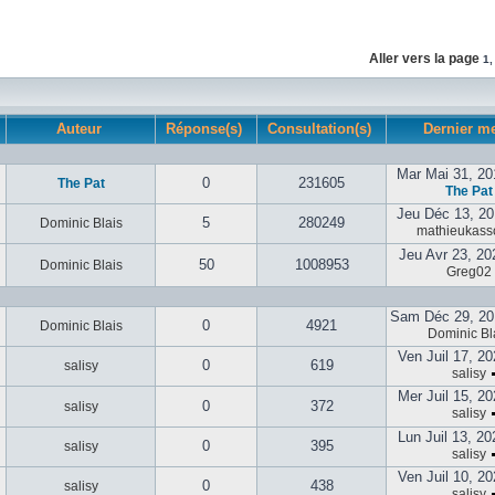
Aller vers la page
1
Auteur
Réponse(s)
Consultation(s)
Dernier m
Mar Mai 31, 20
0
231605
The Pat
The Pat
Jeu Déc 13, 20
5
280249
Dominic Blais
mathieukasso
Jeu Avr 23, 20
50
1008953
Dominic Blais
Greg02
Sam Déc 29, 20
0
4921
Dominic Blais
Dominic Bl
Ven Juil 17, 2
0
619
salisy
salisy
Mer Juil 15, 2
0
372
salisy
salisy
Lun Juil 13, 2
0
395
salisy
salisy
Ven Juil 10, 2
0
438
salisy
salisy