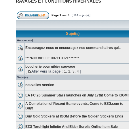
RAVAGES ET CONDITIONS HIVERNALES
Page
1
sur
3
[ 114 sujet(s) ]
Sujet(s)
Annonce(s)
Encouragez-nous et encouragez nos commanditaires qui...
****NOUVELLE DIRECTIVE*******
boucherie pour gibier sauvage
[
Aller vers la page :
,
,
,
]
1
2
3
4
Sujet(s)
nouvelles section
EA FC 26 Summer Stars launches on July 17th! Come to IGGM!
A Compilation of Recent Game events, Come to EZG.com to
Buy!
Buy Gold Stickers at IGGM Before the Golden Stickers Ends
EZG Torchlight Infinite And Elder Scrolls Online Item Sale