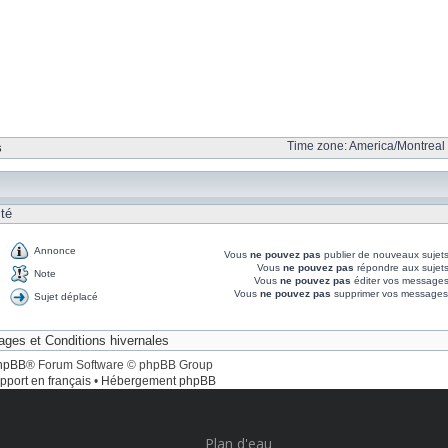
Time zone: America/Montreal 
s
ité
Annonce
Vous
ne pouvez pas
publier de nouveaux sujet
Vous
ne pouvez pas
répondre aux sujet
Note
Vous
ne pouvez pas
éditer vos messages
Vous
ne pouvez pas
supprimer vos messages
Sujet déplacé
hpBB
® Forum Software © phpBB Group
pport en français
•
Hébergement phpBB
Plan d'eau