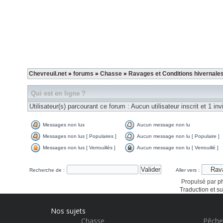
Chevreuil.net
»
forums
»
Chasse
»
Ravages et Conditions hivernale
Qui est en ligne ?
Utilisateur(s) parcourant ce forum : Aucun utilisateur inscrit et 1 inv
Messages non lus
Aucun message non lu
Messages non lus [ Populaires ]
Aucun message non lu [ Populaire ]
Messages non lus [ Verrouillés ]
Aucun message non lu [ Verrouillé ]
Recherche de :
Aller vers :
Propulsé par
p
Traduction et su
Nos sujets
Chasse
Pêche