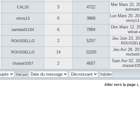
Mer Mars 22, 2
3
4722
CAL20
bolmarti
Lun Mars 20, 20
0
3868
vinny13
vinny13
Dim Mars 12, 2
6
7884
samdad1234
wilcat
Jeu Juin 23, 2
2
5257
ROUSSELLO
ROUSSEL
Jeu Avr 28, 20
14
11150
ROUSSELLO
micheld
Sam Avr 02, 20
2
4657
chasse3357
chasse33
Trier par
Aller vers la page
1