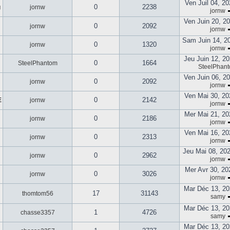
Ven Juil 04, 2
0
2238
g
jornw
jornw
Ven Juin 20, 2
0
2092
jornw
jornw
Sam Juin 14, 2
0
1320
jornw
jornw
Jeu Juin 12, 2
0
1664
SteelPhantom
SteelPhan
Ven Juin 06, 2
0
2092
jornw
jornw
Ven Mai 30, 20
0
2142
E
jornw
jornw
Mer Mai 21, 20
0
2186
jornw
jornw
Ven Mai 16, 20
0
2313
jornw
jornw
Jeu Mai 08, 20
0
2962
jornw
jornw
Mer Avr 30, 20
0
3026
jornw
jornw
Mar Déc 13, 20
17
31143
thomtom56
samy
Mar Déc 13, 20
1
4726
chasse3357
samy
Mar Déc 13, 20