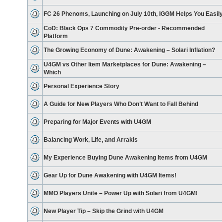
FC 26 Phenoms, Launching on July 10th, IGGM Helps You Easil
CoD: Black Ops 7 Commodity Pre-order - Recommended
Platform
The Growing Economy of Dune: Awakening – Solari Inflation?
U4GM vs Other Item Marketplaces for Dune: Awakening –
Which
Personal Experience Story
A Guide for New Players Who Don’t Want to Fall Behind
Preparing for Major Events with U4GM
Balancing Work, Life, and Arrakis
My Experience Buying Dune Awakening Items from U4GM
Gear Up for Dune Awakening with U4GM Items!
MMO Players Unite – Power Up with Solari from U4GM!
New Player Tip – Skip the Grind with U4GM