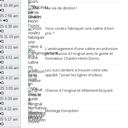
26 10:49 pm
Ma vie de dindon !
25 2:56 am
i
25 4:30 am
Vous voulez fabriquer une saline à bon
prix ?
25 11:10 pm
25 4:21 am
L'aménagement d'une saline en prévision
de la chasse à l'orignal avec le guide et
025 4:51 am
formateur Charles-Henri Dorris
025 4:44 am
Les ours tardent à trouver votre site
appâté ? Jouer les lignes d'odeur.
025 4:37 am
025 3:03 am
Chasse à l'orignal et Vêtement bruyant
025 4:33 am
025 4:22 am
Montage Européen
025 5:17 am