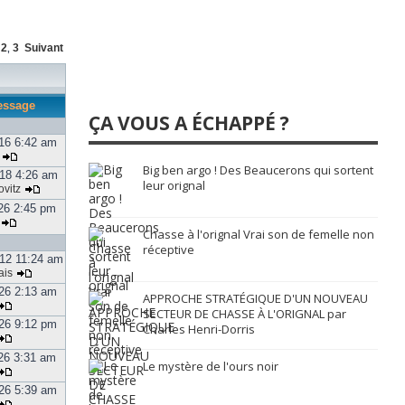
2
3
Suivant
,
,
essage
ÇA VOUS A ÉCHAPPÉ ?
16 6:42 am
Big ben argo ! Des Beaucerons qui sortent
18 4:26 am
leur orignal
vitz
26 2:45 pm
Chasse à l'orignal Vrai son de femelle non
réceptive
12 11:24 am
ais
026 2:13 am
APPROCHE STRATÉGIQUE D'UN NOUVEAU
SECTEUR DE CHASSE À L'ORIGNAL par
026 9:12 pm
Charles Henri-Dorris
026 3:31 am
Le mystère de l'ours noir
026 5:39 am