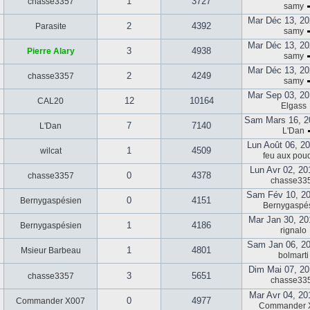
1
3727
chasse3357
samy
Mar Déc 13, 20
2
4392
Parasite
samy
Mar Déc 13, 20
3
4938
Pierre Alary
samy
Mar Déc 13, 20
2
4249
chasse3357
samy
Mar Sep 03, 20
12
10164
CAL20
Elgass
Sam Mars 16, 2
7
7140
L'Dan
L'Dan
Lun Août 06, 2
1
4509
wilcat
feu aux pou
Lun Avr 02, 20
0
4378
chasse3357
chasse33
Sam Fév 10, 2
0
4151
Bernygaspésien
Bernygaspé
Mar Jan 30, 20
1
4186
Bernygaspésien
rignalo
Sam Jan 06, 2
1
4801
Msieur Barbeau
bolmarti
Dim Mai 07, 20
3
5651
chasse3357
chasse33
Mar Avr 04, 20
0
4977
Commander X007
Commander 