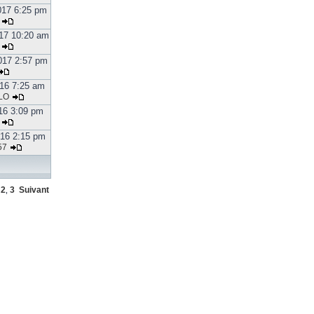
017 6:25 pm
17 10:20 am
017 2:57 pm
016 7:25 am
LO
16 3:09 pm
16 2:15 pm
57
2
3
Suivant
,
,