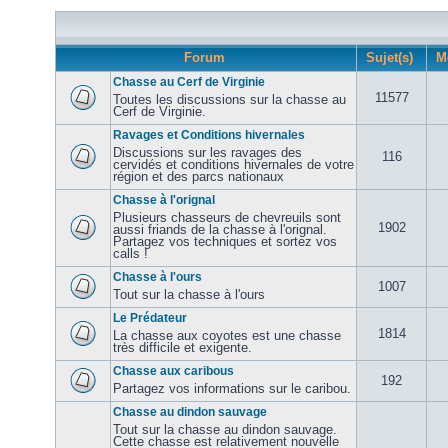
Forum
Sujet(s)
M
Chasse au Cerf de Virginie
11577
Toutes les discussions sur la chasse au
Cerf de Virginie.
Ravages et Conditions hivernales
Discussions sur les ravages des
116
cervidés et conditions hivernales de votre
région et des parcs nationaux
Chasse à l'orignal
Plusieurs chasseurs de chevreuils sont
1902
aussi friands de la chasse à l'orignal.
Partagez vos techniques et sortez vos
calls !
Chasse à l'ours
1007
Tout sur la chasse à l'ours
Le Prédateur
1814
La chasse aux coyotes est une chasse
très difficile et exigente.
Chasse aux caribous
192
Partagez vos informations sur le caribou.
Chasse au dindon sauvage
Tout sur la chasse au dindon sauvage.
Cette chasse est relativement nouvelle