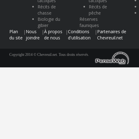
tactiques
tactiques
Récits de
Récits de
chasse
pêche
Biologie du
Réserves
gibier
fauniques
Plan
Nous
À propos
Conditions
Partenaires de
|
|
|
|
du site
joindre
de nous
d'utilisation
Chevreuil.net
Copyright 2014 © Chevreuil.net. Tous droits réservés.