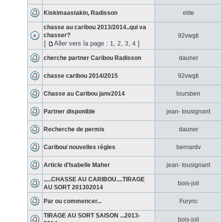
Kiskimaastakin, Radisson
elite
chasse au caribou 2013/2014..qui va
chasser?
92vwgti
[
Aller vers la page :
,
,
,
]
1
2
3
4
cherche partner Caribou Radisson
dauner
chasse caribou 2014/2015
92vwgti
Chasse au Caribou janv2014
loursben
Partner disponible
jean- tousignant
Recherche de permis
dauner
Caribou/ nouvelles règles
bernardv
Article d'Isabelle Maher
jean- tousignant
.....CHASSE AU CARIBOU....TIRAGE
bois-joli
AU SORT 201302014
Par ou commencer...
Furync
TIRAGE AU SORT SAISON ...2013-
bois-joli