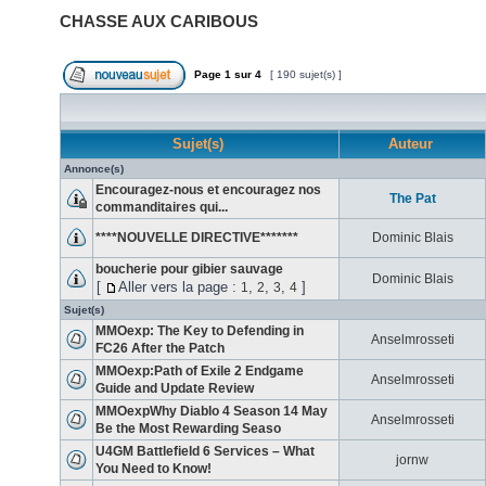
CHASSE AUX CARIBOUS
Page
1
sur
4
[ 190 sujet(s) ]
Sujet(s)
Auteur
Annonce(s)
Encouragez-nous et encouragez nos
The Pat
commanditaires qui...
****NOUVELLE DIRECTIVE*******
Dominic Blais
boucherie pour gibier sauvage
Dominic Blais
[
Aller vers la page :
,
,
,
]
1
2
3
4
Sujet(s)
MMOexp: The Key to Defending in
Anselmrosseti
FC26 After the Patch
MMOexp:Path of Exile 2 Endgame
Anselmrosseti
Guide and Update Review
MMOexpWhy Diablo 4 Season 14 May
Anselmrosseti
Be the Most Rewarding Seaso
U4GM Battlefield 6 Services – What
jornw
You Need to Know!