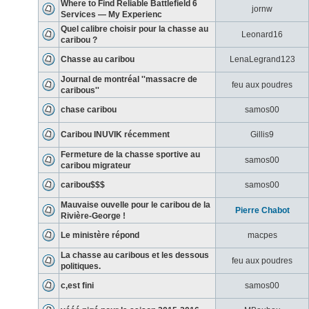
Where to Find Reliable Battlefield 6
jornw
Services — My Experienc
Quel calibre choisir pour la chasse au
Leonard16
caribou ?
Chasse au caribou
LenaLegrand123
Journal de montréal ''massacre de
feu aux poudres
caribous''
chase caribou
samos00
Caribou INUVIK récemment
Gillis9
Fermeture de la chasse sportive au
samos00
caribou migrateur
caribou$$$
samos00
Mauvaise ouvelle pour le caribou de la
Pierre Chabot
Rivière-George !
Le ministère répond
macpes
La chasse au caribous et les dessous
feu aux poudres
politiques.
c,est fini
samos00