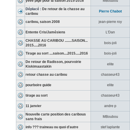
yééé pigé pour la saison 2015-2016
MBoubou
Déplacé :
De retour de la chasse au
Pierre Chabot
caribou
caribou, saison 2008
jean-pierre roy
Entente Cris/Jamésiens
L'Dan
CHASSE AU CARIBOU ........SAISON...
bois-joli
2015.....2016
Tirage au sort ....saison....2015.....2016
bois-joli
De retour de Radisson, pourvoirie
elite
Kiskimaastakin
retour chasse au caribou
chasseur43
pourboire guide
elite
tirage au sort
chasseur43
11 janvier
andre p
Nouvelle carte position des caribous
MBoubou
sans frais
info ??? traineau ou quoi d'autre
stef laplante