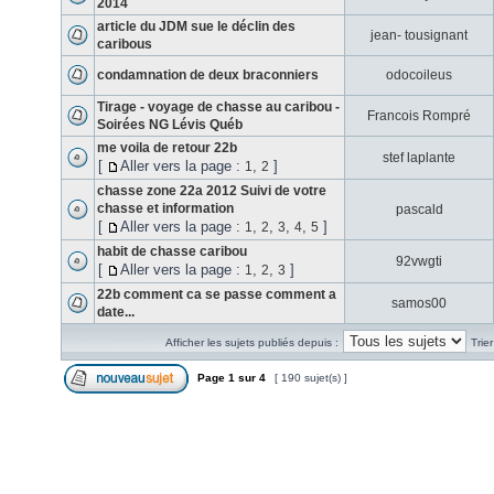
2014
article du JDM sue le déclin des
jean- tousignant
caribous
condamnation de deux braconniers
odocoileus
Tirage - voyage de chasse au caribou -
Francois Rompré
Soirées NG Lévis Québ
me voila de retour 22b
stef laplante
[
Aller vers la page :
,
]
1
2
chasse zone 22a 2012 Suivi de votre
chasse et information
pascald
[
Aller vers la page :
,
,
,
,
]
1
2
3
4
5
habit de chasse caribou
92vwgti
[
Aller vers la page :
,
,
]
1
2
3
22b comment ca se passe comment a
samos00
date...
Afficher les sujets publiés depuis :
Trie
Page
1
sur
4
[ 190 sujet(s) ]