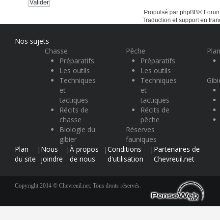
Propulsé par
phpBB
® Forum
Traduction et support en fran
Nos sujets
Chasse
Pêche
Plan
Préparatifs
Préparatifs
Les outils
Les outils
Techniques
Techniques
Gibi
et
et
tactiques
tactiques
Récits de
Récits de
chasse
pêche
Biologie du
Réserves
gibier
fauniques
Plan
Nous
À propos
Conditions
Partenaires de
|
|
|
|
du site
joindre
de nous
d'utilisation
Chevreuil.net
Copyright 2014 © Chevreuil.net. Tous droits réservés.