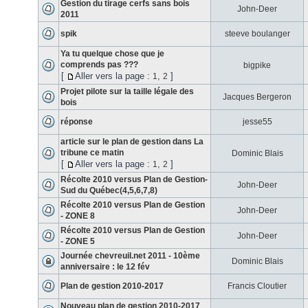
Gestion du tirage cerfs sans bois
John-Deer
2011
spik
steeve boulanger
Ya tu quelque chose que je
comprends pas ???
bigpike
[
Aller vers la page :
,
]
1
2
Projet pilote sur la taille légale des
Jacques Bergeron
bois
réponse
jesse55
article sur le plan de gestion dans La
tribune ce matin
Dominic Blais
[
Aller vers la page :
,
]
1
2
Récolte 2010 versus Plan de Gestion-
John-Deer
Sud du Québec(4,5,6,7,8)
Récolte 2010 versus Plan de Gestion
John-Deer
- ZONE 8
Récolte 2010 versus Plan de Gestion
John-Deer
- ZONE 5
Journée chevreuil.net 2011 - 10ème
Dominic Blais
anniversaire : le 12 fév
Plan de gestion 2010-2017
Francis Cloutier
Nouveau plan de gestion 2010-2017