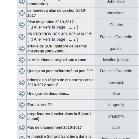
John-Deer
(sommaire)
Le nouveau plan de gestion 2010-
odocoileus
2017
Plan de gestion 2010-2017
Charles
[
Aller vers la page :
,
]
1
2
PROTECTION DES JEUNES MALE !!!
Francois Cadorette
[
Aller vers la page :
,
]
1
2
article de SCP: nombre de permis
garfield
chevreuil 2005-2009..
permis chasse orignal autre zone
lavallée jocelyn
Quelqu'un peut m'informé un peu ???
Francois Cadorette
principales règles de chasse sportive
bowbuck
2010-2012 sont là
Une grande déception...
Stan
Est-il sortie??
dragonfly
propriétaires foncier dans la 6 (nord
dragonfly
et sud)
Pas de changement 2010-2017
pppl
le ministre Simard tranchera dans la