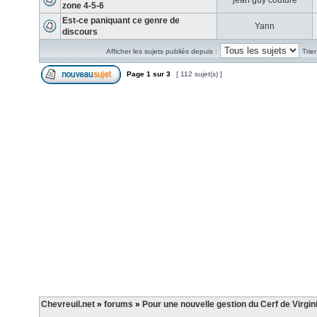
jean guy couture
zone 4-5-6
Est-ce paniquant ce genre de
Yann
discours
Afficher les sujets publiés depuis :
Trie
Page
1
sur
3
[ 112 sujet(s) ]
Chevreuil.net
»
forums
»
Pour une nouvelle gestion du Cerf de Virgin