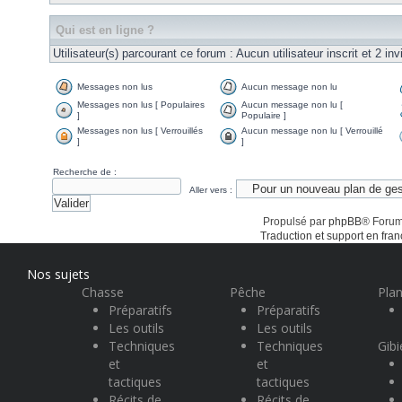
Qui est en ligne ?
Utilisateur(s) parcourant ce forum : Aucun utilisateur inscrit et 2 invi
Messages non lus
Aucun message non lu
Messages non lus [ Populaires
Aucun message non lu [
]
Populaire ]
Messages non lus [ Verrouillés
Aucun message non lu [ Verrouillé
]
]
Recherche de :
Aller vers :
Propulsé par
phpBB
® Forum
Traduction et support en fran
Nos sujets
Chasse
Pêche
Plan
Préparatifs
Préparatifs
Les outils
Les outils
Techniques
Techniques
Gibi
et
et
tactiques
tactiques
Récits de
Récits de