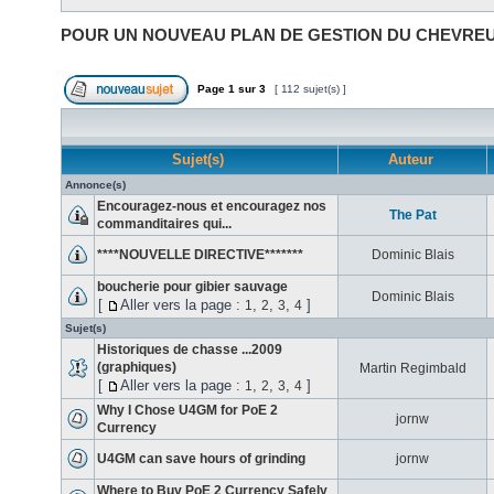
POUR UN NOUVEAU PLAN DE GESTION DU CHEVREU
Page
1
sur
3
[ 112 sujet(s) ]
Sujet(s)
Auteur
Annonce(s)
Encouragez-nous et encouragez nos
The Pat
commanditaires qui...
****NOUVELLE DIRECTIVE*******
Dominic Blais
boucherie pour gibier sauvage
Dominic Blais
[
Aller vers la page :
,
,
,
]
1
2
3
4
Sujet(s)
Historiques de chasse ...2009
(graphiques)
Martin Regimbald
[
Aller vers la page :
,
,
,
]
1
2
3
4
Why I Chose U4GM for PoE 2
jornw
Currency
U4GM can save hours of grinding
jornw
Where to Buy PoE 2 Currency Safely