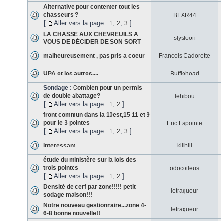
Alternative pour contenter tout les
chasseurs ?
BEAR44
[
Aller vers la page :
,
,
]
1
2
3
LA CHASSE AUX CHEVREUILS A
slysloon
VOUS DE DÉCIDER DE SON SORT
malheureusement , pas pris a coeur !
Francois Cadorette
UPA et les autres....
Bufflehead
Sondage :
Combien pour un permis
de double abattage?
lehibou
[
Aller vers la page :
,
]
1
2
front commun dans la 10est,15 11 et 9
pour le 3 pointes
Eric Lapointe
[
Aller vers la page :
,
,
]
1
2
3
interessant...
killbill
étude du ministère sur la lois des
trois pointes
odocoileus
[
Aller vers la page :
,
]
1
2
Densité de cerf par zone!!!!! petit
letraqueur
sodage maison!!!
Notre nouveau gestionnaire...zone 4-
letraqueur
6-8 bonne nouvelle!!