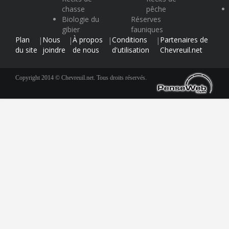
chasse
pêche
Biologie du
Réserves
gibier
fauniques
Plan
Nous
À propos
Conditions
Partenaires de
|
|
|
|
du site
joindre
de nous
d'utilisation
Chevreuil.net
Copyright 2014 © Chevreuil.net. Tous droits réservés.