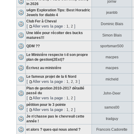
jornw
in 2026
u4gm Exploration Tips: Best Horadric
jeanbb
Jewels for diablo 4
Club Fer à Cheval
Dominic Blais
[
Aller vers la page :
,
]
1
2
Une idée pour récolter des bucks
Simon Blais
matures!!!
QDM ??
sportsman500
Le Ministère respecte t-il son propre
macpes
plan de gestion(2Est)?
Écrivez au ministère
macpes
Le fameux projet de la 6 Nord
micheld
[
Aller vers la page :
,
,
]
1
2
3
Plan de gestion 2010-2017 détaillé
passé du
John-Deer
[
Aller vers la page :
,
]
1
2
pétition pour le 3 pointe
samos00
[
Aller vers la page :
,
]
1
2
Je n'chasse pas le chevreuil cette
tradguy
année !
et alors ? ques-qui nous atend ?
Francois Cadorette