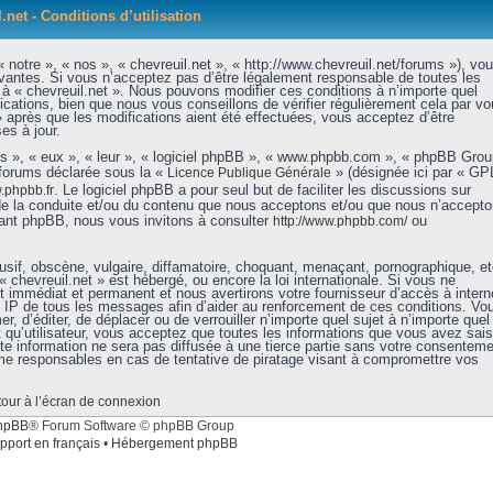
.net - Conditions d’utilisation
 notre », « nos », « chevreuil.net », « http://www.chevreuil.net/forums »), vo
vantes. Si vous n’acceptez pas d’être légalement responsable de toutes les
r à « chevreuil.net ». Nous pouvons modifier ces conditions à n’importe quel
ations, bien que nous vous conseillons de vérifier régulièrement cela par vo
» après que les modifications aient été effectuées, vous acceptez d’être
es à jour.
ls », « eux », « leur », « logiciel phpBB », « www.phpbb.com », « phpBB Grou
 forums déclarée sous la «
» (désignée ici par « GP
Licence Publique Générale
. Le logiciel phpBB a pour seul but de faciliter les discussions sur
phpbb.fr
de la conduite et/ou du contenu que nous acceptons et/ou que nous n’accept
nant phpBB, nous vous invitons à consulter
ou
http://www.phpbb.com/
sif, obscène, vulgaire, diffamatoire, choquant, menaçant, pornographique, et
« chevreuil.net » est hébergé, ou encore la loi internationale. Si vous ne
immédiat et permanent et nous avertirons votre fournisseur d’accès à intern
e IP de tous les messages afin d’aider au renforcement de ces conditions. Vo
er, d’éditer, de déplacer ou de verrouiller n’importe quel sujet à n’importe quel
qu’utilisateur, vous acceptez que toutes les informations que vous avez sais
e information ne sera pas diffusée à une tierce partie sans votre consenteme
mme responsables en cas de tentative de piratage visant à compromettre vos
our à l’écran de connexion
hpBB
® Forum Software © phpBB Group
pport en français
•
Hébergement phpBB