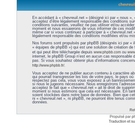
chevreuil
En accédant à « chevreuil.net » (désigné ici par « nous », «
acceptez d’être légalement responsable des conditions sui
conditions suivantes, veuillez ne pas utiliser et/ou accéde
moment et nous essaierons de vous informer de ces modific
même car si vous continuez à participer à « chevreuil.net 
légalement responsable des conditions modifiées et/ou mis
Nos forums sont propulsés par phpBB (désignés ici par « i
« équipes de phpBB ») qui est une solution de création de
et qui peut être téléchargée depuis
ou
www.phpbb.com
www.
internet, le phpBB Group n’est en aucun cas responsable 
pas. Si vous souhaitez obtenir plus d’informations concer
.
http://www.phpbb.fr/
Vous acceptez de ne publier aucun contenu à caractère abu
qui pourrait transgresser les lois de votre pays, le pays où 
respectez pas cela, vous vous exposez à un bannissement 
si nous le jugeons nécessaire. Nous enregistrons l’adress
acceptez le fait que « chevreuil.net » ait le droit de supprim
moment si nous estimons que cela est nécessaire. En tant 
soient stockées dans notre base de données. Bien que cett
ni « chevreuil.net », ni phpBB, ne pourront être tenus co
données.
Ret
Propulsé par
p
Traduction et su