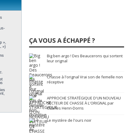
us
us-
ÇA VOUS A ÉCHAPPÉ ?
p »,
L »)
ons
Big ben argo ! Des Beaucerons qui sortent
leur orignal
c.
Chasse à l'orignal Vrai son de femelle non
et
réceptive
us
ies
nt,
APPROCHE STRATÉGIQUE D'UN NOUVEAU
SECTEUR DE CHASSE À L'ORIGNAL par
Charles Henri-Dorris
Le mystère de l'ours noir