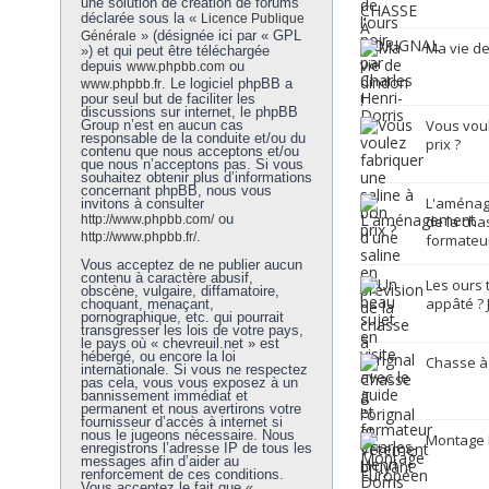
une solution de création de forums
déclarée sous la «
Licence Publique
» (désignée ici par « GPL
Générale
Ma vie de
») et qui peut être téléchargée
depuis
ou
www.phpbb.com
. Le logiciel phpBB a
www.phpbb.fr
pour seul but de faciliter les
discussions sur internet, le phpBB
Vous voul
Group n’est en aucun cas
responsable de la conduite et/ou du
prix ?
contenu que nous acceptons et/ou
que nous n’acceptons pas. Si vous
souhaitez obtenir plus d’informations
concernant phpBB, nous vous
L'aménag
invitons à consulter
ou
http://www.phpbb.com/
de la chas
.
http://www.phpbb.fr/
formateur
Vous acceptez de ne publier aucun
contenu à caractère abusif,
Les ours 
obscène, vulgaire, diffamatoire,
appâté ? 
choquant, menaçant,
pornographique, etc. qui pourrait
transgresser les lois de votre pays,
le pays où « chevreuil.net » est
hébergé, ou encore la loi
Chasse à 
internationale. Si vous ne respectez
pas cela, vous vous exposez à un
bannissement immédiat et
permanent et nous avertirons votre
fournisseur d’accès à internet si
nous le jugeons nécessaire. Nous
Montage
enregistrons l’adresse IP de tous les
messages afin d’aider au
renforcement de ces conditions.
Vous acceptez le fait que «