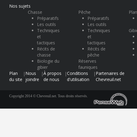
Nos sujets
Chasse
Pêche
Plan
Préparatifs
Préparatifs
Les outils
Les outils
Techniques
Techniques
Gibi
et
et
tactiques
tactiques
Récits de
Récits de
chasse
pêche
Biologie du
Réserves
gibier
fauniques
Plan
Nous
À propos
Conditions
Partenaires de
|
|
|
|
du site
joindre
de nous
d'utilisation
Chevreuil.net
Copyright 2014 © Chevreuil.net. Tous droits réservés.