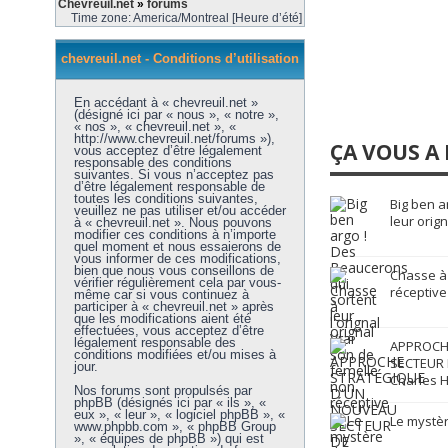
Chevreuil.net
»
forums
Time zone: America/Montreal [Heure d’été]
chevreuil.net - Conditions d’utilisation
En accédant à « chevreuil.net »
(désigné ici par « nous », « notre »,
« nos », « chevreuil.net », «
http://www.chevreuil.net/forums »),
ÇA VOUS A 
vous acceptez d’être légalement
responsable des conditions
suivantes. Si vous n’acceptez pas
d’être légalement responsable de
toutes les conditions suivantes,
Big ben a
veuillez ne pas utiliser et/ou accéder
leur orign
à « chevreuil.net ». Nous pouvons
modifier ces conditions à n’importe
quel moment et nous essaierons de
vous informer de ces modifications,
bien que nous vous conseillons de
Chasse à 
vérifier régulièrement cela par vous-
réceptive
même car si vous continuez à
participer à « chevreuil.net » après
que les modifications aient été
effectuées, vous acceptez d’être
légalement responsable des
APPROCH
conditions modifiées et/ou mises à
SECTEUR 
jour.
Charles H
Nos forums sont propulsés par
phpBB (désignés ici par « ils », «
eux », « leur », « logiciel phpBB », «
Le mystèr
www.phpbb.com », « phpBB Group
», « équipes de phpBB ») qui est