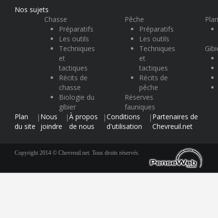
Nos sujets
Chasse
Pêche
Plan
Préparatifs
Préparatifs
Les outils
Les outils
Techniques
Techniques
Gibi
et
et
tactiques
tactiques
Récits de
Récits de
chasse
pêche
Biologie du
Réserves
gibier
fauniques
Plan
Nous
À propos
Conditions
Partenaires de
|
|
|
|
du site
joindre
de nous
d'utilisation
Chevreuil.net
Copyright 2014 © Chevreuil.net. Tous droits réservés.