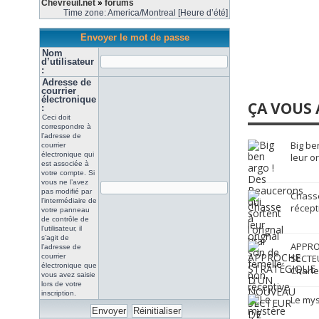
Chevreuil.net
»
forums
Time zone: America/Montreal [Heure d’été]
Envoyer le mot de passe
Nom
d’utilisateur
:
Adresse de
courrier
électronique
ÇA VOUS 
:
Ceci doit
correspondre à
l’adresse de
Big be
courrier
électronique qui
leur o
est associée à
votre compte. Si
vous ne l’avez
pas modifié par
Chasse
l’intermédiaire de
récept
votre panneau
de contrôle de
l’utilisateur, il
s’agit de
APPRO
l’adresse de
courrier
SECTE
électronique que
Charle
vous avez saisie
lors de votre
inscription.
Le mys