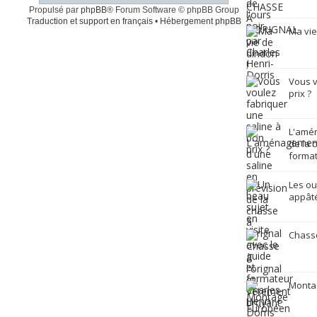
Propulsé par
phpBB
® Forum Software © phpBB Group
Traduction et support en français
•
Hébergement phpBB
Ma vie
Vous v
prix ?
L'amén
de la 
format
Les ou
appâté
Chasse
Monta