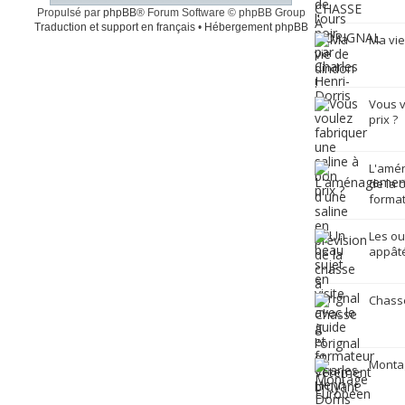
Propulsé par
phpBB
® Forum Software © phpBB Group
Traduction et support en français
•
Hébergement phpBB
Ma vie
Vous v
prix ?
L'amén
de la 
format
Les ou
appâté
Chasse
Monta