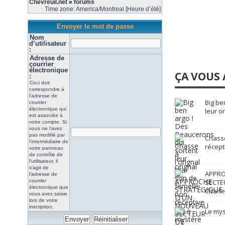
Chevreuil.net
»
forums
Time zone: America/Montreal [Heure d’été]
Envoyer le mot de passe
Nom
d’utilisateur
:
Adresse de
courrier
électronique
ÇA VOUS 
:
Ceci doit
correspondre à
l’adresse de
Big be
courrier
électronique qui
leur o
est associée à
votre compte. Si
vous ne l’avez
pas modifié par
Chasse
l’intermédiaire de
récept
votre panneau
de contrôle de
l’utilisateur, il
s’agit de
APPRO
l’adresse de
courrier
SECTE
électronique que
Charle
vous avez saisie
lors de votre
inscription.
Le mys