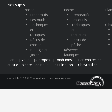
Nos sujets
Chasse
Pêche
Plan
Préparatifs
Préparatifs
Les outils
Les outils
Techniques
Techniques
Gibi
et
et
tactiques
tactiques
Récits de
Récits de
chasse
pêche
Biologie du
Réserves
gibier
fauniques
Plan
Nous
À propos
Conditions
Partenaires de
|
|
|
|
du site
joindre
de nous
d'utilisation
Chevreuil.net
Copyright 2014 © Chevreuil.net. Tous droits réservés.