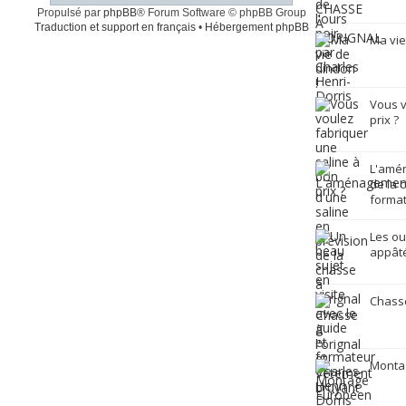
Propulsé par
phpBB
® Forum Software © phpBB Group
Traduction et support en français
•
Hébergement phpBB
Ma vie
Vous v
prix ?
L'amén
de la 
format
Les ou
appâté
Chasse
Monta