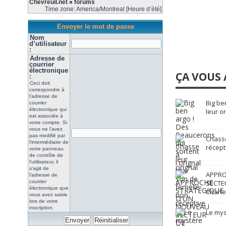
Chevreuil.net
»
forums
Time zone: America/Montreal [Heure d’été]
Envoyer le mot de passe
Nom
d’utilisateur
:
Adresse de
courrier
électronique
ÇA VOUS 
:
Ceci doit
correspondre à
l’adresse de
Big be
courrier
électronique qui
leur o
est associée à
votre compte. Si
vous ne l’avez
pas modifié par
Chasse
l’intermédiaire de
récept
votre panneau
de contrôle de
l’utilisateur, il
s’agit de
APPRO
l’adresse de
courrier
SECTE
électronique que
Charle
vous avez saisie
lors de votre
inscription.
Le mys