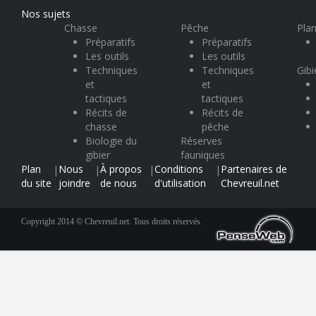
Nos sujets
Chasse
Pêche
Plan
Préparatifs
Préparatifs
Les outils
Les outils
Techniques
Techniques
Gibi
et
et
tactiques
tactiques
Récits de
Récits de
chasse
pêche
Biologie du
Réserves
gibier
fauniques
Plan
Nous
À propos
Conditions
Partenaires de
|
|
|
|
du site
joindre
de nous
d'utilisation
Chevreuil.net
Copyright 2014 © Chevreuil.net. Tous droits réservés.