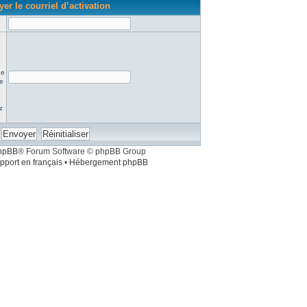
er le courriel d’activation
ne
re
z
hpBB
® Forum Software © phpBB Group
pport en français
•
Hébergement phpBB