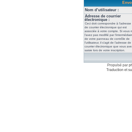
Envoy
Nom d’utilisateur :
Adresse de courrier
électronique :
Ceci doit correspondre à l’adresse
de courrier électronique qui est
associée à votre compte. Si vous 
l’avez pas modifié par l’intermédiai
de votre panneau de contrôle de
l’utilisateur, il s’agit de l’adresse de
courrier électronique que vous ave
saisie lors de votre inscription.
Propulsé par
p
Traduction et su