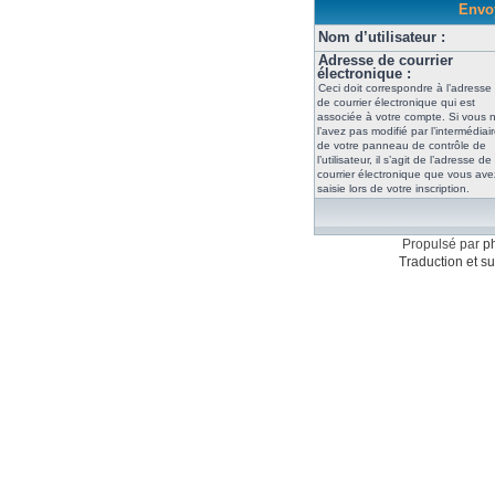
Envoy
Nom d’utilisateur :
Adresse de courrier
électronique :
Ceci doit correspondre à l’adresse
de courrier électronique qui est
associée à votre compte. Si vous 
l’avez pas modifié par l’intermédiai
de votre panneau de contrôle de
l’utilisateur, il s’agit de l’adresse de
courrier électronique que vous ave
saisie lors de votre inscription.
Propulsé par
p
Traduction et su