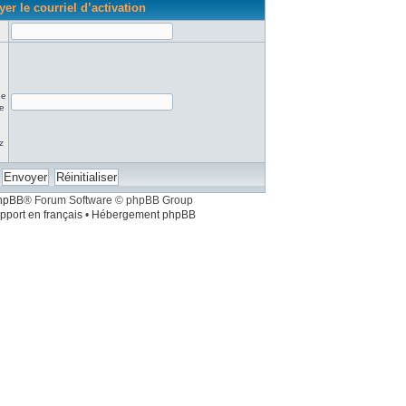
er le courriel d’activation
ne
re
z
hpBB
® Forum Software © phpBB Group
pport en français
•
Hébergement phpBB