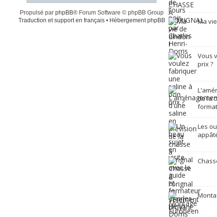
Propulsé par
phpBB
® Forum Software © phpBB Group
Traduction et support en français
•
Hébergement phpBB
Ma vie
Vous v
prix ?
L'amén
de la 
format
Les ou
appâté
Chasse
Monta