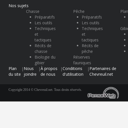
Nos sujets
Chasse
Pêche
Plan
Préparatifs
Préparatifs
Les outils
Les outils
Techniques
Techniques
Gibi
et
et
tactiques
tactiques
Récits de
Récits de
chasse
pêche
Biologie du
Réserves
gibier
fauniques
Plan
Nous
À propos
Conditions
Partenaires de
|
|
|
|
du site
joindre
de nous
d'utilisation
Chevreuil.net
Copyright 2014 © Chevreuil.net. Tous droits réservés.