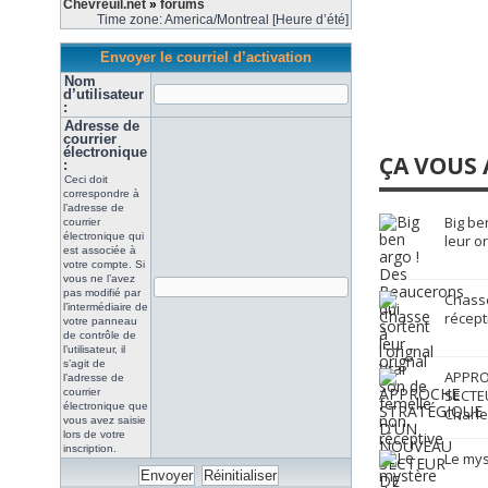
Chevreuil.net
»
forums
Time zone: America/Montreal [Heure d’été]
Envoyer le courriel d’activation
Nom
d’utilisateur
:
Adresse de
courrier
électronique
ÇA VOUS 
:
Ceci doit
correspondre à
l’adresse de
Big be
courrier
électronique qui
leur o
est associée à
votre compte. Si
vous ne l’avez
pas modifié par
Chasse
l’intermédiaire de
récept
votre panneau
de contrôle de
l’utilisateur, il
s’agit de
APPRO
l’adresse de
courrier
SECTE
électronique que
Charle
vous avez saisie
lors de votre
inscription.
Le mys