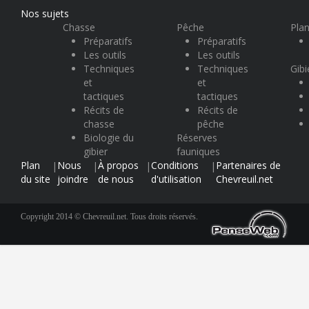
Nos sujets
Chasse
Pêche
Plan
Préparatifs
Préparatifs
Les outils
Les outils
Techniques
Techniques
Gibi
et
et
tactiques
tactiques
Récits de
Récits de
chasse
pêche
Biologie du
Réserves
gibier
fauniques
Plan
Nous
À propos
Conditions
Partenaires de
|
|
|
|
du site
joindre
de nous
d'utilisation
Chevreuil.net
Copyright 2014 © Chevreuil.net. Tous droits réservés.