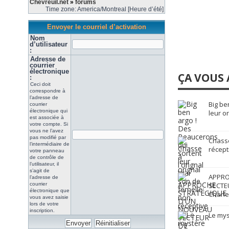
Chevreuil.net
»
forums
Time zone: America/Montreal [Heure d’été]
Envoyer le courriel d’activation
Nom
d’utilisateur
:
Adresse de
courrier
électronique
ÇA VOUS 
:
Ceci doit
correspondre à
l’adresse de
Big be
courrier
électronique qui
leur o
est associée à
votre compte. Si
vous ne l’avez
pas modifié par
Chasse
l’intermédiaire de
récept
votre panneau
de contrôle de
l’utilisateur, il
s’agit de
APPRO
l’adresse de
courrier
SECTE
électronique que
Charle
vous avez saisie
lors de votre
inscription.
Le mys