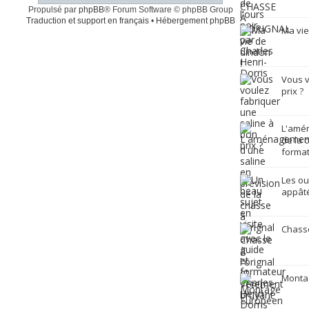
Propulsé par
phpBB
® Forum Software © phpBB Group
Traduction et support en français
•
Hébergement phpBB
Ma vie
Vous v
prix ?
L'amén
de la 
format
Les ou
appâté
Chasse
Monta