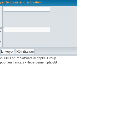
er le courriel d’activation
ne
re
z
hpBB
® Forum Software © phpBB Group
pport en français
•
Hébergement phpBB