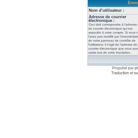
Envoy
Nom d’utilisateur :
Adresse de courrier
électronique :
Ceci doit correspondre à l’adresse
de courrier électronique qui est
associée à votre compte. Si vous 
l’avez pas modifié par l’intermédiai
de votre panneau de contrôle de
l’utilisateur, il s’agit de l’adresse de
courrier électronique que vous ave
saisie lors de votre inscription.
Propulsé par
p
Traduction et su