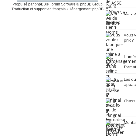
Propulsé par
phpBB
® Forum Software © phpBB Group
Traduction et support en français
•
Hébergement phpBB
Ma vie
Vous v
prix ?
L'amén
de la 
format
Les ou
appâté
Chasse
Monta