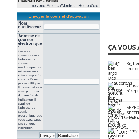
Chevreuil.net
»
forums
Time zone: America/Montreal [Heure d’été]
Envoyer le courriel d’activation
Nom
d’utilisateur
:
Adresse de
courrier
électronique
ÇA VOUS 
:
Ceci doit
correspondre à
l’adresse de
Big be
courrier
électronique qui
leur o
est associée à
votre compte. Si
vous ne l’avez
pas modifié par
Chasse
l’intermédiaire de
récept
votre panneau
de contrôle de
l’utilisateur, il
s’agit de
APPRO
l’adresse de
courrier
SECTE
électronique que
Charle
vous avez saisie
lors de votre
inscription.
Le mys