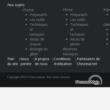
Nos sujets
Chasse
Pêche
Plan
Préparatifs
Préparatifs
Les outils
Les outils
Techniques
Techniques
Gibi
et
et
tactiques
tactiques
Récits de
Récits de
chasse
pêche
Biologie du
Réserves
gibier
fauniques
Plan
Nous
À propos
Conditions
Partenaires de
|
|
|
|
du site
joindre
de nous
d'utilisation
Chevreuil.net
Copyright 2014 © Chevreuil.net. Tous droits réservés.