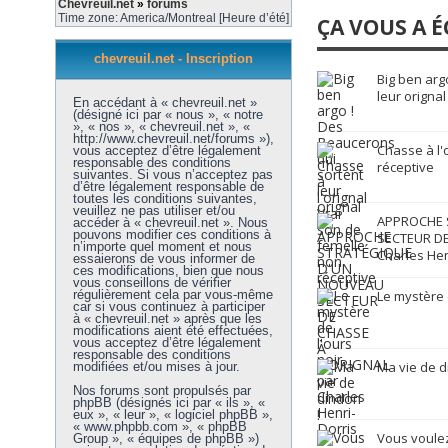
Chevreuil.net
»
forums
Time zone: America/Montreal [Heure d’été]
ÇA VOUS A É
chevreuil.net - Inscription
Big ben arg
leur orignal
En accédant à « chevreuil.net »
(désigné ici par « nous », « notre
», « nos », « chevreuil.net », «
http://www.chevreuil.net/forums »),
Chasse à l'
vous acceptez d’être légalement
responsable des conditions
réceptive
suivantes. Si vous n’acceptez pas
d’être légalement responsable de
toutes les conditions suivantes,
veuillez ne pas utiliser et/ou
APPROCHE 
accéder à « chevreuil.net ». Nous
pouvons modifier ces conditions à
SECTEUR DE
n’importe quel moment et nous
Charles Hen
essaierons de vous informer de
ces modifications, bien que nous
vous conseillons de vérifier
régulièrement cela par vous-même
Le mystère 
car si vous continuez à participer
à « chevreuil.net » après que les
modifications aient été effectuées,
vous acceptez d’être légalement
responsable des conditions
Ma vie de d
modifiées et/ou mises à jour.
Nos forums sont propulsés par
phpBB (désignés ici par « ils », «
eux », « leur », « logiciel phpBB »,
« www.phpbb.com », « phpBB
Vous voulez
Group », « équipes de phpBB »)