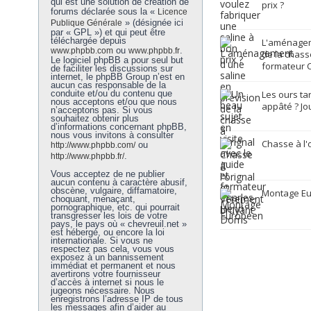
qui est une solution de création de
prix ?
forums déclarée sous la «
Licence
» (désignée ici
Publique Générale
par « GPL ») et qui peut être
téléchargée depuis
L'aménagem
ou
.
www.phpbb.com
www.phpbb.fr
de la chasse
Le logiciel phpBB a pour seul but
formateur C
de faciliter les discussions sur
internet, le phpBB Group n’est en
aucun cas responsable de la
conduite et/ou du contenu que
Les ours ta
nous acceptons et/ou que nous
appâté ? Jo
n’acceptons pas. Si vous
souhaitez obtenir plus
d’informations concernant phpBB,
nous vous invitons à consulter
Chasse à l'
ou
http://www.phpbb.com/
.
http://www.phpbb.fr/
Vous acceptez de ne publier
aucun contenu à caractère abusif,
obscène, vulgaire, diffamatoire,
Montage E
choquant, menaçant,
pornographique, etc. qui pourrait
transgresser les lois de votre
pays, le pays où « chevreuil.net »
est hébergé, ou encore la loi
internationale. Si vous ne
respectez pas cela, vous vous
exposez à un bannissement
immédiat et permanent et nous
avertirons votre fournisseur
d’accès à internet si nous le
jugeons nécessaire. Nous
enregistrons l’adresse IP de tous
les messages afin d’aider au