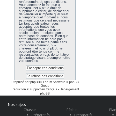
renforcement de ces conditions.
Vous acceptez le fait que «
chevreuil.net » ait le droit de
supprimer, d’éditer, de déplacer ou
de verrouiller n’importe quel sujet
à n’importe quel moment si nous
estimons que cela est nécessaire.
En tant qu’utilisateur, vous
acceptez que toutes les
informations que vous avez
saisies soient stockées dans
notre base de données. Bien que
cette information ne sera pas
diffusée à une tierce partie sans
votre consentement, ni «
chevreuil.net », ni phpBB, ne
pourront être tenus comme
responsables en cas de tentative
de piratage visant à compromettre
vos données.
Propulsé par
phpBB
® Forum Software © phpBB
Group
Traduction et support en français
•
Hébergement
phpBB
Nos sujets
Chasse
Pêche
Plan
Préparatifs
Préparatifs