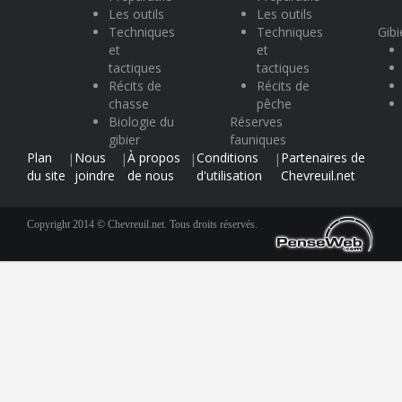
Les outils
Les outils
Techniques
Techniques
Gibi
et
et
tactiques
tactiques
Récits de
Récits de
chasse
pêche
Biologie du
Réserves
gibier
fauniques
Plan
Nous
À propos
Conditions
Partenaires de
|
|
|
|
du site
joindre
de nous
d'utilisation
Chevreuil.net
Copyright 2014 © Chevreuil.net. Tous droits réservés.