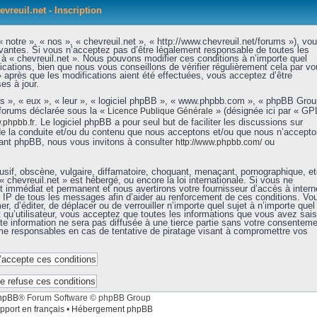
evreuil.net - Inscription
 notre », « nos », « chevreuil.net », « http://www.chevreuil.net/forums »), vo
vantes. Si vous n’acceptez pas d’être légalement responsable de toutes les
r à « chevreuil.net ». Nous pouvons modifier ces conditions à n’importe quel
ations, bien que nous vous conseillons de vérifier régulièrement cela par vo
» après que les modifications aient été effectuées, vous acceptez d’être
es à jour.
ls », « eux », « leur », « logiciel phpBB », « www.phpbb.com », « phpBB Grou
 forums déclarée sous la «
» (désignée ici par « GP
Licence Publique Générale
. Le logiciel phpBB a pour seul but de faciliter les discussions sur
phpbb.fr
de la conduite et/ou du contenu que nous acceptons et/ou que nous n’accept
nant phpBB, nous vous invitons à consulter
ou
http://www.phpbb.com/
sif, obscène, vulgaire, diffamatoire, choquant, menaçant, pornographique, et
« chevreuil.net » est hébergé, ou encore la loi internationale. Si vous ne
immédiat et permanent et nous avertirons votre fournisseur d’accès à intern
e IP de tous les messages afin d’aider au renforcement de ces conditions. Vo
er, d’éditer, de déplacer ou de verrouiller n’importe quel sujet à n’importe quel
qu’utilisateur, vous acceptez que toutes les informations que vous avez sais
e information ne sera pas diffusée à une tierce partie sans votre consenteme
mme responsables en cas de tentative de piratage visant à compromettre vos
hpBB
® Forum Software © phpBB Group
pport en français
•
Hébergement phpBB