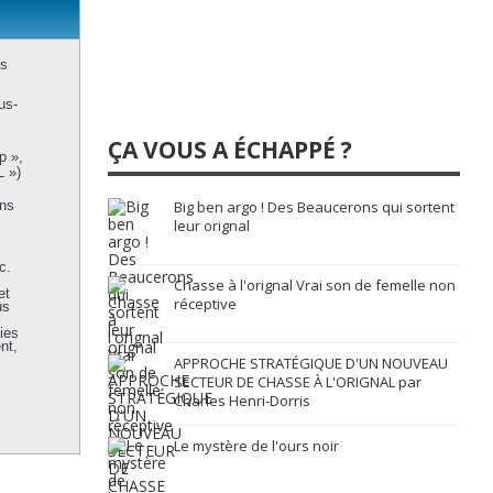
us
us-
ÇA VOUS A ÉCHAPPÉ ?
p »,
L »)
ons
Big ben argo ! Des Beaucerons qui sortent
leur orignal
c.
Chasse à l'orignal Vrai son de femelle non
et
réceptive
us
ies
nt,
APPROCHE STRATÉGIQUE D'UN NOUVEAU
SECTEUR DE CHASSE À L'ORIGNAL par
Charles Henri-Dorris
Le mystère de l'ours noir