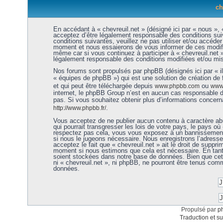
ch
En accédant à « chevreuil.net » (désigné ici par « nous », «
acceptez d’être légalement responsable des conditions sui
conditions suivantes, veuillez ne pas utiliser et/ou accéde
moment et nous essaierons de vous informer de ces modific
même car si vous continuez à participer à « chevreuil.net 
légalement responsable des conditions modifiées et/ou mis
Nos forums sont propulsés par phpBB (désignés ici par « i
« équipes de phpBB ») qui est une solution de création de
et qui peut être téléchargée depuis
ou
www.phpbb.com
www.
internet, le phpBB Group n’est en aucun cas responsable 
pas. Si vous souhaitez obtenir plus d’informations concer
.
http://www.phpbb.fr/
Vous acceptez de ne publier aucun contenu à caractère abu
qui pourrait transgresser les lois de votre pays, le pays où 
respectez pas cela, vous vous exposez à un bannissement 
si nous le jugeons nécessaire. Nous enregistrons l’adress
acceptez le fait que « chevreuil.net » ait le droit de supprim
moment si nous estimons que cela est nécessaire. En tant 
soient stockées dans notre base de données. Bien que cett
ni « chevreuil.net », ni phpBB, ne pourront être tenus co
données.
Propulsé par
p
Traduction et su