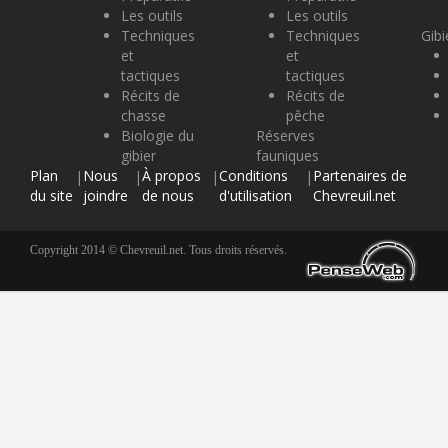
Les outils
Les outils
Techniques
Techniques
Gibi
et
et
tactiques
tactiques
Récits de
Récits de
chasse
pêche
Biologie du
Réserves
gibier
fauniques
Plan
Nous
À propos
Conditions
Partenaires de
|
|
|
|
du site
joindre
de nous
d'utilisation
Chevreuil.net
Copyright 2014 © Chevreuil.net. Tous droits réservés.