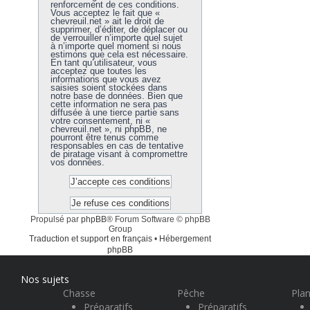
renforcement de ces conditions.
Vous acceptez le fait que «
chevreuil.net » ait le droit de
supprimer, d’éditer, de déplacer ou
de verrouiller n’importe quel sujet
à n’importe quel moment si nous
estimons que cela est nécessaire.
En tant qu’utilisateur, vous
acceptez que toutes les
informations que vous avez
saisies soient stockées dans
notre base de données. Bien que
cette information ne sera pas
diffusée à une tierce partie sans
votre consentement, ni «
chevreuil.net », ni phpBB, ne
pourront être tenus comme
responsables en cas de tentative
de piratage visant à compromettre
vos données.
Propulsé par
phpBB
® Forum Software © phpBB
Group
Traduction et support en français
•
Hébergement
phpBB
Nos sujets
Chasse
Pêche
Plan
Préparatifs
Préparatifs