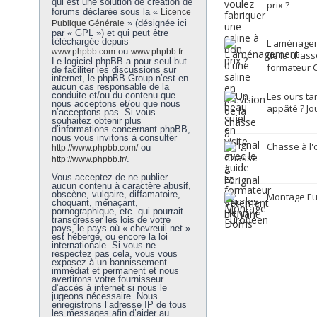
qui est une solution de création de
prix ?
forums déclarée sous la «
Licence
» (désignée ici
Publique Générale
par « GPL ») et qui peut être
téléchargée depuis
L'aménagem
ou
.
www.phpbb.com
www.phpbb.fr
de la chasse
Le logiciel phpBB a pour seul but
formateur C
de faciliter les discussions sur
internet, le phpBB Group n’est en
aucun cas responsable de la
conduite et/ou du contenu que
Les ours ta
nous acceptons et/ou que nous
appâté ? Jo
n’acceptons pas. Si vous
souhaitez obtenir plus
d’informations concernant phpBB,
nous vous invitons à consulter
Chasse à l'
ou
http://www.phpbb.com/
.
http://www.phpbb.fr/
Vous acceptez de ne publier
aucun contenu à caractère abusif,
obscène, vulgaire, diffamatoire,
Montage E
choquant, menaçant,
pornographique, etc. qui pourrait
transgresser les lois de votre
pays, le pays où « chevreuil.net »
est hébergé, ou encore la loi
internationale. Si vous ne
respectez pas cela, vous vous
exposez à un bannissement
immédiat et permanent et nous
avertirons votre fournisseur
d’accès à internet si nous le
jugeons nécessaire. Nous
enregistrons l’adresse IP de tous
les messages afin d’aider au