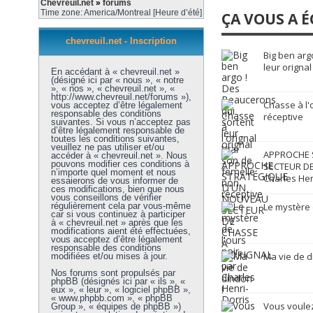
Chevreuil.net
»
forums
Time zone: America/Montreal [Heure d’été]
ÇA VOUS A É
chevreuil.net - Inscription
Big ben arg
leur orignal
En accédant à « chevreuil.net »
(désigné ici par « nous », « notre
», « nos », « chevreuil.net », «
http://www.chevreuil.net/forums »),
Chasse à l'
vous acceptez d’être légalement
responsable des conditions
réceptive
suivantes. Si vous n’acceptez pas
d’être légalement responsable de
toutes les conditions suivantes,
veuillez ne pas utiliser et/ou
APPROCHE 
accéder à « chevreuil.net ». Nous
pouvons modifier ces conditions à
SECTEUR DE
n’importe quel moment et nous
Charles Hen
essaierons de vous informer de
ces modifications, bien que nous
vous conseillons de vérifier
régulièrement cela par vous-même
Le mystère 
car si vous continuez à participer
à « chevreuil.net » après que les
modifications aient été effectuées,
vous acceptez d’être légalement
responsable des conditions
Ma vie de d
modifiées et/ou mises à jour.
Nos forums sont propulsés par
phpBB (désignés ici par « ils », «
eux », « leur », « logiciel phpBB »,
« www.phpbb.com », « phpBB
Vous voulez
Group », « équipes de phpBB »)