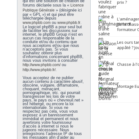
qui est une solution de création de
prix ?
forums déclarée sous la «
Licence
» (désignée ici
Publique Générale
par « GPL ») et qui peut être
téléchargée depuis
L'aménagem
ou
.
www.phpbb.com
www.phpbb.fr
de la chasse
Le logiciel phpBB a pour seul but
formateur C
de faciliter les discussions sur
internet, le phpBB Group n’est en
aucun cas responsable de la
conduite et/ou du contenu que
Les ours ta
nous acceptons et/ou que nous
appâté ? Jo
n’acceptons pas. Si vous
souhaitez obtenir plus
d’informations concernant phpBB,
nous vous invitons à consulter
Chasse à l'
ou
http://www.phpbb.com/
.
http://www.phpbb.fr/
Vous acceptez de ne publier
aucun contenu à caractère abusif,
obscène, vulgaire, diffamatoire,
Montage E
choquant, menaçant,
pornographique, etc. qui pourrait
transgresser les lois de votre
pays, le pays où « chevreuil.net »
est hébergé, ou encore la loi
internationale. Si vous ne
respectez pas cela, vous vous
exposez à un bannissement
immédiat et permanent et nous
avertirons votre fournisseur
d’accès à internet si nous le
jugeons nécessaire. Nous
enregistrons l’adresse IP de tous
les messages afin d’aider au