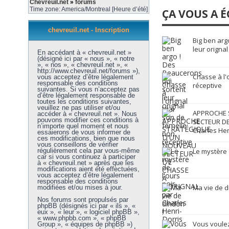
Chevreuil.net
»
forums
Time zone: America/Montreal [Heure d’été]
ÇA VOUS A É
chevreuil.net - Inscription
Big ben arg
leur orignal
En accédant à « chevreuil.net »
(désigné ici par « nous », « notre
», « nos », « chevreuil.net », «
http://www.chevreuil.net/forums »),
Chasse à l'
vous acceptez d’être légalement
responsable des conditions
réceptive
suivantes. Si vous n’acceptez pas
d’être légalement responsable de
toutes les conditions suivantes,
veuillez ne pas utiliser et/ou
APPROCHE 
accéder à « chevreuil.net ». Nous
pouvons modifier ces conditions à
SECTEUR DE
n’importe quel moment et nous
Charles Hen
essaierons de vous informer de
ces modifications, bien que nous
vous conseillons de vérifier
régulièrement cela par vous-même
Le mystère 
car si vous continuez à participer
à « chevreuil.net » après que les
modifications aient été effectuées,
vous acceptez d’être légalement
responsable des conditions
Ma vie de d
modifiées et/ou mises à jour.
Nos forums sont propulsés par
phpBB (désignés ici par « ils », «
eux », « leur », « logiciel phpBB »,
« www.phpbb.com », « phpBB
Vous voulez
Group », « équipes de phpBB »)