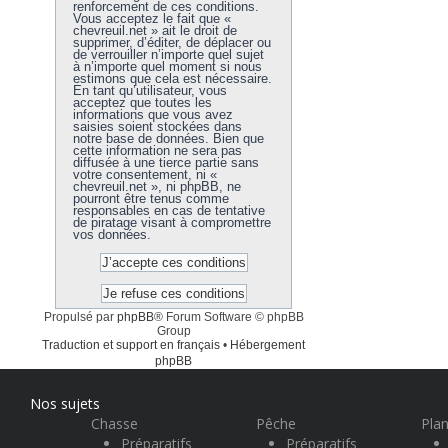
renforcement de ces conditions.
Vous acceptez le fait que «
chevreuil.net » ait le droit de
supprimer, d’éditer, de déplacer ou
de verrouiller n’importe quel sujet
à n’importe quel moment si nous
estimons que cela est nécessaire.
En tant qu’utilisateur, vous
acceptez que toutes les
informations que vous avez
saisies soient stockées dans
notre base de données. Bien que
cette information ne sera pas
diffusée à une tierce partie sans
votre consentement, ni «
chevreuil.net », ni phpBB, ne
pourront être tenus comme
responsables en cas de tentative
de piratage visant à compromettre
vos données.
Propulsé par
phpBB
® Forum Software © phpBB
Group
Traduction et support en français
•
Hébergement
phpBB
Nos sujets
Chasse
Pêche
Plan
Préparatifs
Préparatifs