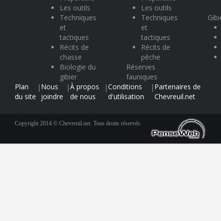
Les outils
Les outils
Techniques
Techniques
Gibi
et
et
tactiques
tactiques
Récits de
Récits de
chasse
pêche
Biologie du
Réserves
gibier
fauniques
Plan
Nous
À propos
Conditions
Partenaires de
|
|
|
|
du site
joindre
de nous
d'utilisation
Chevreuil.net
Copyright 2014 © Chevreuil.net. Tous droits réservés.