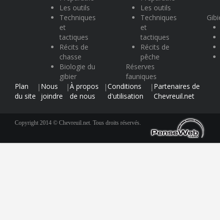
Les outils
Les outils
Techniques
Techniques
Gibi
et
et
tactiques
tactiques
Récits de
Récits de
chasse
pêche
Biologie du
Réserves
gibier
fauniques
Plan
Nous
À propos
Conditions
Partenaires de
|
|
|
|
du site
joindre
de nous
d'utilisation
Chevreuil.net
Copyright 2014 © Chevreuil.net. Tous droits réservés.