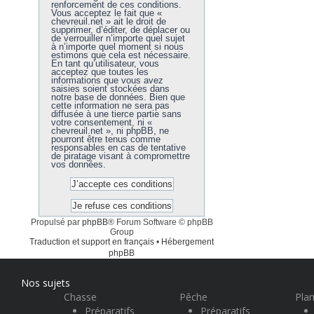
renforcement de ces conditions.
Vous acceptez le fait que «
chevreuil.net » ait le droit de
supprimer, d’éditer, de déplacer ou
de verrouiller n’importe quel sujet
à n’importe quel moment si nous
estimons que cela est nécessaire.
En tant qu’utilisateur, vous
acceptez que toutes les
informations que vous avez
saisies soient stockées dans
notre base de données. Bien que
cette information ne sera pas
diffusée à une tierce partie sans
votre consentement, ni «
chevreuil.net », ni phpBB, ne
pourront être tenus comme
responsables en cas de tentative
de piratage visant à compromettre
vos données.
Propulsé par
phpBB
® Forum Software © phpBB
Group
Traduction et support en français
•
Hébergement
phpBB
Nos sujets
Chasse
Pêche
Plan
Préparatifs
Préparatifs