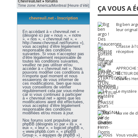
Chevreuil.net
»
forums
Time zone: America/Montreal [Heure d’été]
ÇA VOUS A É
chevreuil.net - Inscription
Big ben arg
leur orignal
En accédant à « chevreuil.net »
(désigné ici par « nous », « notre
», « nos », « chevreuil.net », «
http://www.chevreuil.net/forums »),
Chasse à l'
vous acceptez d’être légalement
responsable des conditions
réceptive
suivantes. Si vous n’acceptez pas
d’être légalement responsable de
toutes les conditions suivantes,
veuillez ne pas utiliser et/ou
APPROCHE 
accéder à « chevreuil.net ». Nous
pouvons modifier ces conditions à
SECTEUR DE
n’importe quel moment et nous
Charles Hen
essaierons de vous informer de
ces modifications, bien que nous
vous conseillons de vérifier
régulièrement cela par vous-même
Le mystère 
car si vous continuez à participer
à « chevreuil.net » après que les
modifications aient été effectuées,
vous acceptez d’être légalement
responsable des conditions
Ma vie de d
modifiées et/ou mises à jour.
Nos forums sont propulsés par
phpBB (désignés ici par « ils », «
eux », « leur », « logiciel phpBB »,
« www.phpbb.com », « phpBB
Vous voulez
Group », « équipes de phpBB »)