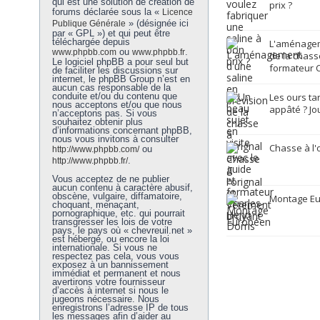
qui est une solution de création de
prix ?
forums déclarée sous la «
Licence
» (désignée ici
Publique Générale
par « GPL ») et qui peut être
téléchargée depuis
L'aménagem
ou
.
www.phpbb.com
www.phpbb.fr
de la chasse
Le logiciel phpBB a pour seul but
formateur C
de faciliter les discussions sur
internet, le phpBB Group n’est en
aucun cas responsable de la
conduite et/ou du contenu que
Les ours ta
nous acceptons et/ou que nous
appâté ? Jo
n’acceptons pas. Si vous
souhaitez obtenir plus
d’informations concernant phpBB,
nous vous invitons à consulter
Chasse à l'
ou
http://www.phpbb.com/
.
http://www.phpbb.fr/
Vous acceptez de ne publier
aucun contenu à caractère abusif,
obscène, vulgaire, diffamatoire,
Montage E
choquant, menaçant,
pornographique, etc. qui pourrait
transgresser les lois de votre
pays, le pays où « chevreuil.net »
est hébergé, ou encore la loi
internationale. Si vous ne
respectez pas cela, vous vous
exposez à un bannissement
immédiat et permanent et nous
avertirons votre fournisseur
d’accès à internet si nous le
jugeons nécessaire. Nous
enregistrons l’adresse IP de tous
les messages afin d’aider au