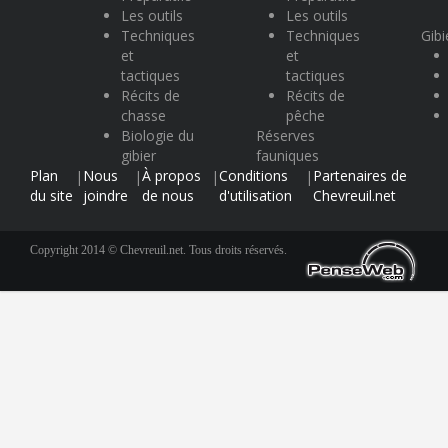
Les outils
Les outils
Techniques
Techniques
Gibi
et
et
tactiques
tactiques
Récits de
Récits de
chasse
pêche
Biologie du
Réserves
gibier
fauniques
Plan
Nous
À propos
Conditions
Partenaires de
|
|
|
|
du site
joindre
de nous
d'utilisation
Chevreuil.net
Copyright 2014 © Chevreuil.net. Tous droits réservés.