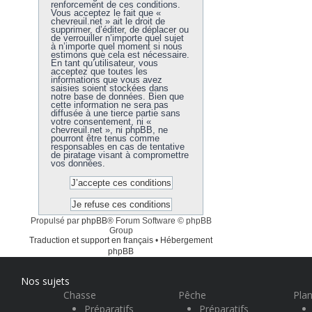
renforcement de ces conditions.
Vous acceptez le fait que «
chevreuil.net » ait le droit de
supprimer, d’éditer, de déplacer ou
de verrouiller n’importe quel sujet
à n’importe quel moment si nous
estimons que cela est nécessaire.
En tant qu’utilisateur, vous
acceptez que toutes les
informations que vous avez
saisies soient stockées dans
notre base de données. Bien que
cette information ne sera pas
diffusée à une tierce partie sans
votre consentement, ni «
chevreuil.net », ni phpBB, ne
pourront être tenus comme
responsables en cas de tentative
de piratage visant à compromettre
vos données.
Propulsé par
phpBB
® Forum Software © phpBB
Group
Traduction et support en français
•
Hébergement
phpBB
Nos sujets
Chasse
Pêche
Plan
Préparatifs
Préparatifs