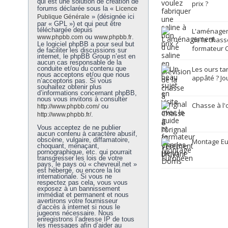
qui est une solution de création de
prix ?
forums déclarée sous la «
Licence
» (désignée ici
Publique Générale
par « GPL ») et qui peut être
téléchargée depuis
L'aménagem
ou
.
www.phpbb.com
www.phpbb.fr
de la chasse
Le logiciel phpBB a pour seul but
formateur C
de faciliter les discussions sur
internet, le phpBB Group n’est en
aucun cas responsable de la
conduite et/ou du contenu que
Les ours ta
nous acceptons et/ou que nous
appâté ? Jo
n’acceptons pas. Si vous
souhaitez obtenir plus
d’informations concernant phpBB,
nous vous invitons à consulter
Chasse à l'
ou
http://www.phpbb.com/
.
http://www.phpbb.fr/
Vous acceptez de ne publier
aucun contenu à caractère abusif,
obscène, vulgaire, diffamatoire,
Montage E
choquant, menaçant,
pornographique, etc. qui pourrait
transgresser les lois de votre
pays, le pays où « chevreuil.net »
est hébergé, ou encore la loi
internationale. Si vous ne
respectez pas cela, vous vous
exposez à un bannissement
immédiat et permanent et nous
avertirons votre fournisseur
d’accès à internet si nous le
jugeons nécessaire. Nous
enregistrons l’adresse IP de tous
les messages afin d’aider au