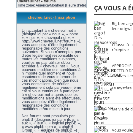
Chevreuil.net
»
forums
Time zone: America/Montreal [Heure d’été]
ÇA VOUS A É
chevreuil.net - Inscription
Big ben arg
leur orignal
En accédant à « chevreuil.net »
(désigné ici par « nous », « notre
», « nos », « chevreuil.net », «
http://www.chevreuil.net/forums »),
Chasse à l'
vous acceptez d’être légalement
responsable des conditions
réceptive
suivantes. Si vous n’acceptez pas
d’être légalement responsable de
toutes les conditions suivantes,
veuillez ne pas utiliser et/ou
APPROCHE 
accéder à « chevreuil.net ». Nous
pouvons modifier ces conditions à
SECTEUR DE
n’importe quel moment et nous
Charles Hen
essaierons de vous informer de
ces modifications, bien que nous
vous conseillons de vérifier
régulièrement cela par vous-même
Le mystère 
car si vous continuez à participer
à « chevreuil.net » après que les
modifications aient été effectuées,
vous acceptez d’être légalement
responsable des conditions
Ma vie de d
modifiées et/ou mises à jour.
Nos forums sont propulsés par
phpBB (désignés ici par « ils », «
eux », « leur », « logiciel phpBB »,
« www.phpbb.com », « phpBB
Vous voulez
Group », « équipes de phpBB »)