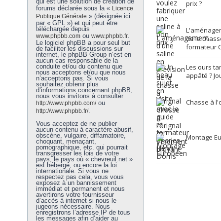
qui est une solution de création de
prix ?
forums déclarée sous la «
Licence
» (désignée ici
Publique Générale
par « GPL ») et qui peut être
téléchargée depuis
L'aménagem
ou
.
www.phpbb.com
www.phpbb.fr
de la chasse
Le logiciel phpBB a pour seul but
formateur C
de faciliter les discussions sur
internet, le phpBB Group n’est en
aucun cas responsable de la
conduite et/ou du contenu que
Les ours ta
nous acceptons et/ou que nous
appâté ? Jo
n’acceptons pas. Si vous
souhaitez obtenir plus
d’informations concernant phpBB,
nous vous invitons à consulter
Chasse à l'
ou
http://www.phpbb.com/
.
http://www.phpbb.fr/
Vous acceptez de ne publier
aucun contenu à caractère abusif,
obscène, vulgaire, diffamatoire,
Montage E
choquant, menaçant,
pornographique, etc. qui pourrait
transgresser les lois de votre
pays, le pays où « chevreuil.net »
est hébergé, ou encore la loi
internationale. Si vous ne
respectez pas cela, vous vous
exposez à un bannissement
immédiat et permanent et nous
avertirons votre fournisseur
d’accès à internet si nous le
jugeons nécessaire. Nous
enregistrons l’adresse IP de tous
les messages afin d’aider au