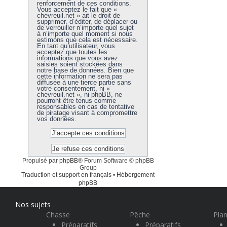
renforcement de ces conditions.
Vous acceptez le fait que «
chevreuil.net » ait le droit de
supprimer, d’éditer, de déplacer ou
de verrouiller n’importe quel sujet
à n’importe quel moment si nous
estimons que cela est nécessaire.
En tant qu’utilisateur, vous
acceptez que toutes les
informations que vous avez
saisies soient stockées dans
notre base de données. Bien que
cette information ne sera pas
diffusée à une tierce partie sans
votre consentement, ni «
chevreuil.net », ni phpBB, ne
pourront être tenus comme
responsables en cas de tentative
de piratage visant à compromettre
vos données.
Propulsé par
phpBB
® Forum Software © phpBB
Group
Traduction et support en français
•
Hébergement
phpBB
Nos sujets
Chasse
Pêche
Plan
Préparatifs
Préparatifs