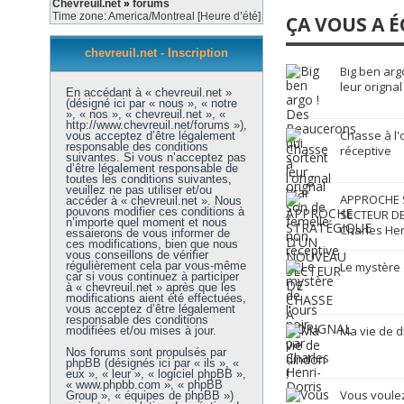
Chevreuil.net
»
forums
Time zone: America/Montreal [Heure d’été]
ÇA VOUS A É
chevreuil.net - Inscription
Big ben arg
leur orignal
En accédant à « chevreuil.net »
(désigné ici par « nous », « notre
», « nos », « chevreuil.net », «
http://www.chevreuil.net/forums »),
Chasse à l'
vous acceptez d’être légalement
responsable des conditions
réceptive
suivantes. Si vous n’acceptez pas
d’être légalement responsable de
toutes les conditions suivantes,
veuillez ne pas utiliser et/ou
APPROCHE 
accéder à « chevreuil.net ». Nous
pouvons modifier ces conditions à
SECTEUR DE
n’importe quel moment et nous
Charles Hen
essaierons de vous informer de
ces modifications, bien que nous
vous conseillons de vérifier
régulièrement cela par vous-même
Le mystère 
car si vous continuez à participer
à « chevreuil.net » après que les
modifications aient été effectuées,
vous acceptez d’être légalement
responsable des conditions
Ma vie de d
modifiées et/ou mises à jour.
Nos forums sont propulsés par
phpBB (désignés ici par « ils », «
eux », « leur », « logiciel phpBB »,
« www.phpbb.com », « phpBB
Vous voulez
Group », « équipes de phpBB »)