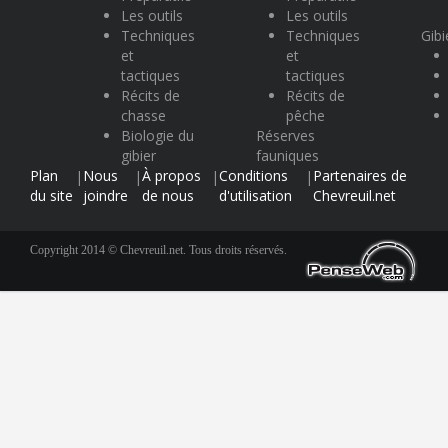
Les outils
Les outils
Techniques
Techniques
Gibi
et
et
tactiques
tactiques
Récits de
Récits de
chasse
pêche
Biologie du
Réserves
gibier
fauniques
Plan
Nous
À propos
Conditions
Partenaires de
|
|
|
|
du site
joindre
de nous
d'utilisation
Chevreuil.net
Copyright 2014 © Chevreuil.net. Tous droits réservés.