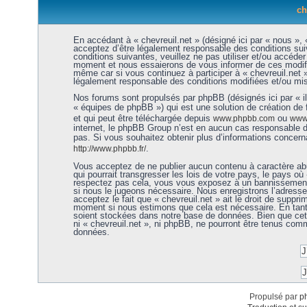
ch
En accédant à « chevreuil.net » (désigné ici par « nous », «
acceptez d’être légalement responsable des conditions sui
conditions suivantes, veuillez ne pas utiliser et/ou accéde
moment et nous essaierons de vous informer de ces modific
même car si vous continuez à participer à « chevreuil.net 
légalement responsable des conditions modifiées et/ou mis
Nos forums sont propulsés par phpBB (désignés ici par « i
« équipes de phpBB ») qui est une solution de création de
et qui peut être téléchargée depuis
ou
www.phpbb.com
www.
internet, le phpBB Group n’est en aucun cas responsable 
pas. Si vous souhaitez obtenir plus d’informations concer
.
http://www.phpbb.fr/
Vous acceptez de ne publier aucun contenu à caractère abu
qui pourrait transgresser les lois de votre pays, le pays où 
respectez pas cela, vous vous exposez à un bannissement 
si nous le jugeons nécessaire. Nous enregistrons l’adress
acceptez le fait que « chevreuil.net » ait le droit de supprim
moment si nous estimons que cela est nécessaire. En tant 
soient stockées dans notre base de données. Bien que cett
ni « chevreuil.net », ni phpBB, ne pourront être tenus co
données.
Propulsé par
p