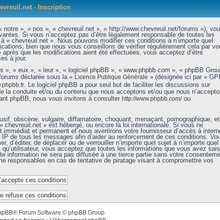
evreuil.net - Inscription
 notre », « nos », « chevreuil.net », « http://www.chevreuil.net/forums »), vo
vantes. Si vous n’acceptez pas d’être légalement responsable de toutes les
r à « chevreuil.net ». Nous pouvons modifier ces conditions à n’importe quel
ations, bien que nous vous conseillons de vérifier régulièrement cela par vo
» après que les modifications aient été effectuées, vous acceptez d’être
es à jour.
ls », « eux », « leur », « logiciel phpBB », « www.phpbb.com », « phpBB Grou
 forums déclarée sous la «
» (désignée ici par « GP
Licence Publique Générale
. Le logiciel phpBB a pour seul but de faciliter les discussions sur
phpbb.fr
de la conduite et/ou du contenu que nous acceptons et/ou que nous n’accept
nant phpBB, nous vous invitons à consulter
ou
http://www.phpbb.com/
sif, obscène, vulgaire, diffamatoire, choquant, menaçant, pornographique, et
« chevreuil.net » est hébergé, ou encore la loi internationale. Si vous ne
immédiat et permanent et nous avertirons votre fournisseur d’accès à intern
e IP de tous les messages afin d’aider au renforcement de ces conditions. Vo
er, d’éditer, de déplacer ou de verrouiller n’importe quel sujet à n’importe quel
qu’utilisateur, vous acceptez que toutes les informations que vous avez sais
e information ne sera pas diffusée à une tierce partie sans votre consenteme
mme responsables en cas de tentative de piratage visant à compromettre vos
hpBB
® Forum Software © phpBB Group