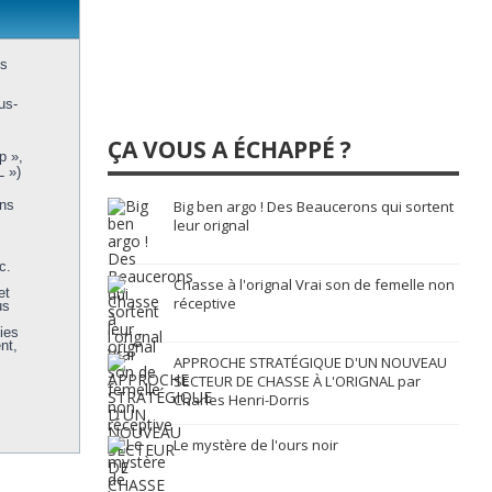
us
us-
ÇA VOUS A ÉCHAPPÉ ?
p »,
L »)
ons
Big ben argo ! Des Beaucerons qui sortent
leur orignal
c.
Chasse à l'orignal Vrai son de femelle non
et
réceptive
us
ies
nt,
APPROCHE STRATÉGIQUE D'UN NOUVEAU
SECTEUR DE CHASSE À L'ORIGNAL par
Charles Henri-Dorris
Le mystère de l'ours noir