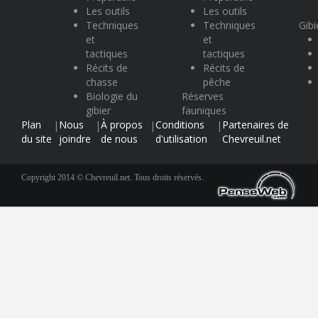
Les outils
Les outils
Techniques
Techniques
Gibi
et
et
tactiques
tactiques
Récits de
Récits de
chasse
pêche
Biologie du
Réserves
gibier
fauniques
Plan
Nous
À propos
Conditions
Partenaires de
|
|
|
|
du site
joindre
de nous
d'utilisation
Chevreuil.net
Copyright 2014 © Chevreuil.net. Tous droits réservés.