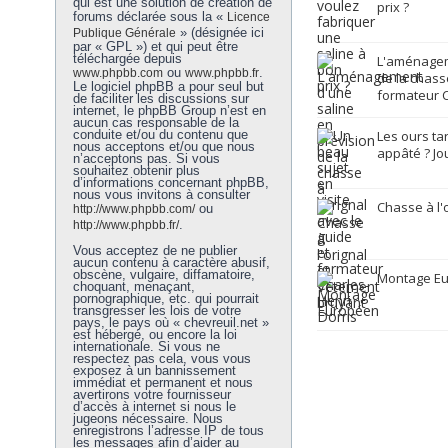
qui est une solution de création de
prix ?
forums déclarée sous la «
Licence
» (désignée ici
Publique Générale
par « GPL ») et qui peut être
téléchargée depuis
L'aménagem
ou
.
www.phpbb.com
www.phpbb.fr
de la chasse
Le logiciel phpBB a pour seul but
formateur C
de faciliter les discussions sur
internet, le phpBB Group n’est en
aucun cas responsable de la
conduite et/ou du contenu que
Les ours ta
nous acceptons et/ou que nous
appâté ? Jo
n’acceptons pas. Si vous
souhaitez obtenir plus
d’informations concernant phpBB,
nous vous invitons à consulter
Chasse à l'
ou
http://www.phpbb.com/
.
http://www.phpbb.fr/
Vous acceptez de ne publier
aucun contenu à caractère abusif,
obscène, vulgaire, diffamatoire,
Montage E
choquant, menaçant,
pornographique, etc. qui pourrait
transgresser les lois de votre
pays, le pays où « chevreuil.net »
est hébergé, ou encore la loi
internationale. Si vous ne
respectez pas cela, vous vous
exposez à un bannissement
immédiat et permanent et nous
avertirons votre fournisseur
d’accès à internet si nous le
jugeons nécessaire. Nous
enregistrons l’adresse IP de tous
les messages afin d’aider au