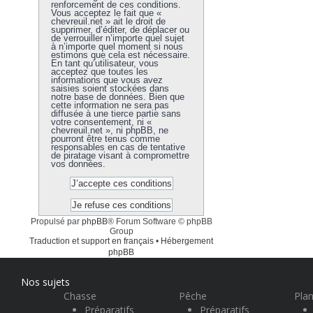
renforcement de ces conditions.
Vous acceptez le fait que «
chevreuil.net » ait le droit de
supprimer, d’éditer, de déplacer ou
de verrouiller n’importe quel sujet
à n’importe quel moment si nous
estimons que cela est nécessaire.
En tant qu’utilisateur, vous
acceptez que toutes les
informations que vous avez
saisies soient stockées dans
notre base de données. Bien que
cette information ne sera pas
diffusée à une tierce partie sans
votre consentement, ni «
chevreuil.net », ni phpBB, ne
pourront être tenus comme
responsables en cas de tentative
de piratage visant à compromettre
vos données.
Propulsé par
phpBB
® Forum Software © phpBB
Group
Traduction et support en français
•
Hébergement
phpBB
Nos sujets
Chasse
Pêche
Plan
Préparatifs
Préparatifs