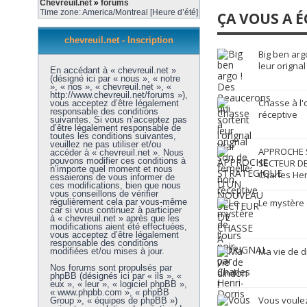
Chevreuil.net
»
forums
Time zone: America/Montreal [Heure d’été]
ÇA VOUS A É
chevreuil.net - Inscription
Big ben arg
leur orignal
En accédant à « chevreuil.net »
(désigné ici par « nous », « notre
», « nos », « chevreuil.net », «
http://www.chevreuil.net/forums »),
Chasse à l'
vous acceptez d’être légalement
responsable des conditions
réceptive
suivantes. Si vous n’acceptez pas
d’être légalement responsable de
toutes les conditions suivantes,
veuillez ne pas utiliser et/ou
APPROCHE 
accéder à « chevreuil.net ». Nous
pouvons modifier ces conditions à
SECTEUR DE
n’importe quel moment et nous
Charles Hen
essaierons de vous informer de
ces modifications, bien que nous
vous conseillons de vérifier
régulièrement cela par vous-même
Le mystère 
car si vous continuez à participer
à « chevreuil.net » après que les
modifications aient été effectuées,
vous acceptez d’être légalement
responsable des conditions
Ma vie de d
modifiées et/ou mises à jour.
Nos forums sont propulsés par
phpBB (désignés ici par « ils », «
eux », « leur », « logiciel phpBB »,
« www.phpbb.com », « phpBB
Vous voulez
Group », « équipes de phpBB »)