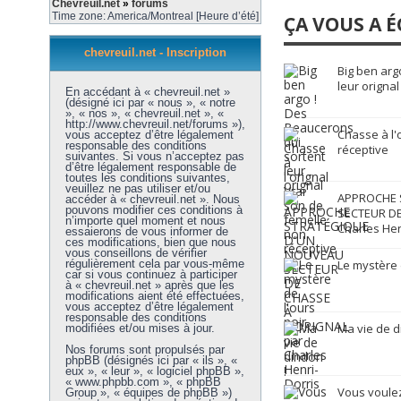
Chevreuil.net
»
forums
Time zone: America/Montreal [Heure d’été]
ÇA VOUS A É
chevreuil.net - Inscription
Big ben arg
leur orignal
En accédant à « chevreuil.net »
(désigné ici par « nous », « notre
», « nos », « chevreuil.net », «
http://www.chevreuil.net/forums »),
Chasse à l'
vous acceptez d’être légalement
responsable des conditions
réceptive
suivantes. Si vous n’acceptez pas
d’être légalement responsable de
toutes les conditions suivantes,
veuillez ne pas utiliser et/ou
APPROCHE 
accéder à « chevreuil.net ». Nous
pouvons modifier ces conditions à
SECTEUR DE
n’importe quel moment et nous
Charles Hen
essaierons de vous informer de
ces modifications, bien que nous
vous conseillons de vérifier
régulièrement cela par vous-même
Le mystère 
car si vous continuez à participer
à « chevreuil.net » après que les
modifications aient été effectuées,
vous acceptez d’être légalement
responsable des conditions
Ma vie de d
modifiées et/ou mises à jour.
Nos forums sont propulsés par
phpBB (désignés ici par « ils », «
eux », « leur », « logiciel phpBB »,
« www.phpbb.com », « phpBB
Vous voulez
Group », « équipes de phpBB »)