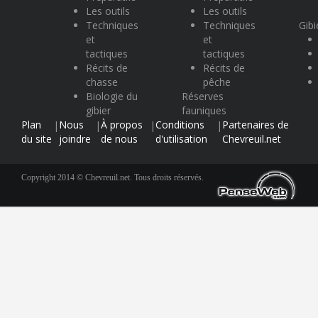
Les outils
Les outils
Techniques
Techniques
Gibi
et
et
tactiques
tactiques
Récits de
Récits de
chasse
pêche
Biologie du
Réserves
gibier
fauniques
Plan
Nous
À propos
Conditions
Partenaires de
|
|
|
|
du site
joindre
de nous
d'utilisation
Chevreuil.net
Copyright 2014 © Chevreuil.net. Tous droits réservés.