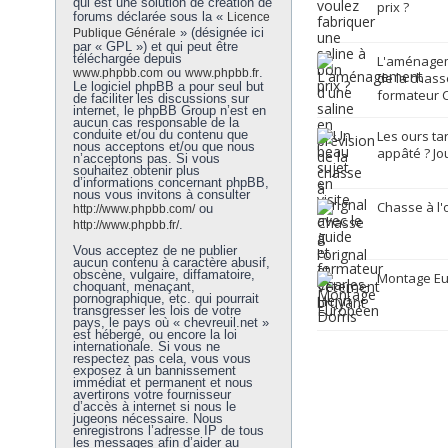
qui est une solution de création de
prix ?
forums déclarée sous la «
Licence
» (désignée ici
Publique Générale
par « GPL ») et qui peut être
téléchargée depuis
L'aménagem
ou
.
www.phpbb.com
www.phpbb.fr
de la chasse
Le logiciel phpBB a pour seul but
formateur C
de faciliter les discussions sur
internet, le phpBB Group n’est en
aucun cas responsable de la
conduite et/ou du contenu que
Les ours ta
nous acceptons et/ou que nous
appâté ? Jo
n’acceptons pas. Si vous
souhaitez obtenir plus
d’informations concernant phpBB,
nous vous invitons à consulter
Chasse à l'
ou
http://www.phpbb.com/
.
http://www.phpbb.fr/
Vous acceptez de ne publier
aucun contenu à caractère abusif,
obscène, vulgaire, diffamatoire,
Montage E
choquant, menaçant,
pornographique, etc. qui pourrait
transgresser les lois de votre
pays, le pays où « chevreuil.net »
est hébergé, ou encore la loi
internationale. Si vous ne
respectez pas cela, vous vous
exposez à un bannissement
immédiat et permanent et nous
avertirons votre fournisseur
d’accès à internet si nous le
jugeons nécessaire. Nous
enregistrons l’adresse IP de tous
les messages afin d’aider au