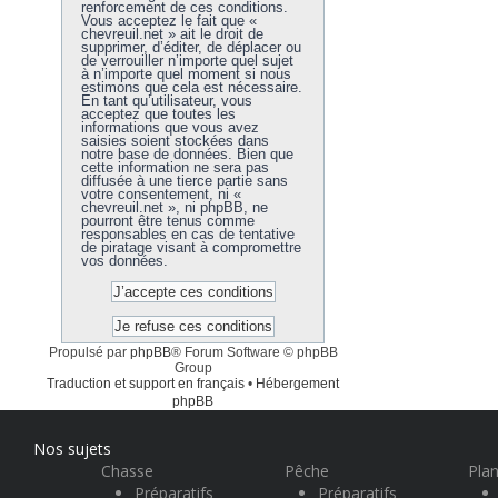
renforcement de ces conditions.
Vous acceptez le fait que «
chevreuil.net » ait le droit de
supprimer, d’éditer, de déplacer ou
de verrouiller n’importe quel sujet
à n’importe quel moment si nous
estimons que cela est nécessaire.
En tant qu’utilisateur, vous
acceptez que toutes les
informations que vous avez
saisies soient stockées dans
notre base de données. Bien que
cette information ne sera pas
diffusée à une tierce partie sans
votre consentement, ni «
chevreuil.net », ni phpBB, ne
pourront être tenus comme
responsables en cas de tentative
de piratage visant à compromettre
vos données.
Propulsé par
phpBB
® Forum Software © phpBB
Group
Traduction et support en français
•
Hébergement
phpBB
Nos sujets
Chasse
Pêche
Plan
Préparatifs
Préparatifs