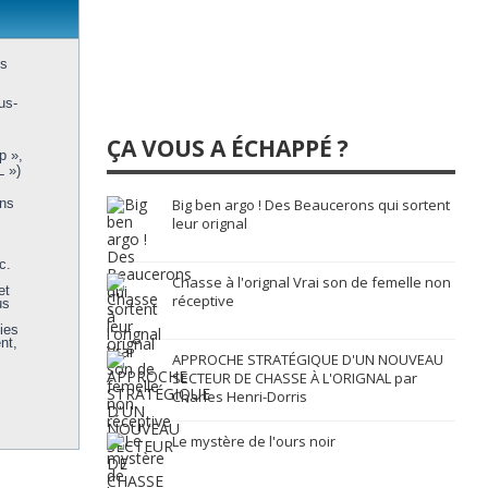
us
us-
ÇA VOUS A ÉCHAPPÉ ?
p »,
L »)
ons
Big ben argo ! Des Beaucerons qui sortent
leur orignal
c.
Chasse à l'orignal Vrai son de femelle non
et
réceptive
us
ies
nt,
APPROCHE STRATÉGIQUE D'UN NOUVEAU
SECTEUR DE CHASSE À L'ORIGNAL par
Charles Henri-Dorris
Le mystère de l'ours noir