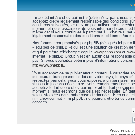
ch
En accédant à « chevreuil.net » (désigné ici par « nous », «
acceptez d’être légalement responsable des conditions sui
conditions suivantes, veuillez ne pas utiliser et/ou accéde
moment et nous essaierons de vous informer de ces modific
même car si vous continuez à participer à « chevreuil.net 
légalement responsable des conditions modifiées et/ou mis
Nos forums sont propulsés par phpBB (désignés ici par « i
« équipes de phpBB ») qui est une solution de création de
et qui peut être téléchargée depuis
ou
www.phpbb.com
www.
internet, le phpBB Group n’est en aucun cas responsable 
pas. Si vous souhaitez obtenir plus d’informations concer
.
http://www.phpbb.fr/
Vous acceptez de ne publier aucun contenu à caractère abu
qui pourrait transgresser les lois de votre pays, le pays où 
respectez pas cela, vous vous exposez à un bannissement 
si nous le jugeons nécessaire. Nous enregistrons l’adress
acceptez le fait que « chevreuil.net » ait le droit de supprim
moment si nous estimons que cela est nécessaire. En tant 
soient stockées dans notre base de données. Bien que cett
ni « chevreuil.net », ni phpBB, ne pourront être tenus co
données.
Propulsé par
p