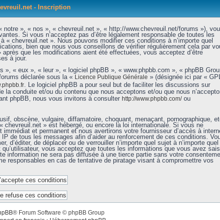
evreuil.net - Inscription
 notre », « nos », « chevreuil.net », « http://www.chevreuil.net/forums »), vo
vantes. Si vous n’acceptez pas d’être légalement responsable de toutes les
r à « chevreuil.net ». Nous pouvons modifier ces conditions à n’importe quel
ations, bien que nous vous conseillons de vérifier régulièrement cela par vo
» après que les modifications aient été effectuées, vous acceptez d’être
es à jour.
ls », « eux », « leur », « logiciel phpBB », « www.phpbb.com », « phpBB Grou
 forums déclarée sous la «
» (désignée ici par « GP
Licence Publique Générale
. Le logiciel phpBB a pour seul but de faciliter les discussions sur
phpbb.fr
de la conduite et/ou du contenu que nous acceptons et/ou que nous n’accept
nant phpBB, nous vous invitons à consulter
ou
http://www.phpbb.com/
sif, obscène, vulgaire, diffamatoire, choquant, menaçant, pornographique, et
« chevreuil.net » est hébergé, ou encore la loi internationale. Si vous ne
immédiat et permanent et nous avertirons votre fournisseur d’accès à intern
e IP de tous les messages afin d’aider au renforcement de ces conditions. Vo
er, d’éditer, de déplacer ou de verrouiller n’importe quel sujet à n’importe quel
qu’utilisateur, vous acceptez que toutes les informations que vous avez sais
e information ne sera pas diffusée à une tierce partie sans votre consenteme
mme responsables en cas de tentative de piratage visant à compromettre vos
hpBB
® Forum Software © phpBB Group