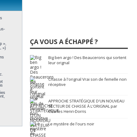
us
us-
ÇA VOUS A ÉCHAPPÉ ?
p »,
L »)
ons
Big ben argo ! Des Beaucerons qui sortent
leur orignal
c.
Chasse à l'orignal Vrai son de femelle non
et
réceptive
us
ies
nt,
APPROCHE STRATÉGIQUE D'UN NOUVEAU
SECTEUR DE CHASSE À L'ORIGNAL par
Charles Henri-Dorris
Le mystère de l'ours noir