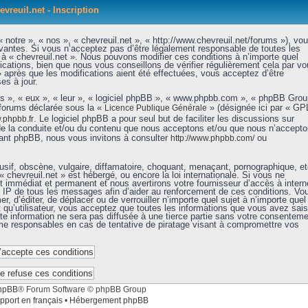
evreuil.net - Inscription
 notre », « nos », « chevreuil.net », « http://www.chevreuil.net/forums »), vo
vantes. Si vous n’acceptez pas d’être légalement responsable de toutes les
r à « chevreuil.net ». Nous pouvons modifier ces conditions à n’importe quel
ations, bien que nous vous conseillons de vérifier régulièrement cela par vo
» après que les modifications aient été effectuées, vous acceptez d’être
es à jour.
ls », « eux », « leur », « logiciel phpBB », « www.phpbb.com », « phpBB Grou
 forums déclarée sous la «
» (désignée ici par « GP
Licence Publique Générale
. Le logiciel phpBB a pour seul but de faciliter les discussions sur
phpbb.fr
de la conduite et/ou du contenu que nous acceptons et/ou que nous n’accept
nant phpBB, nous vous invitons à consulter
ou
http://www.phpbb.com/
sif, obscène, vulgaire, diffamatoire, choquant, menaçant, pornographique, et
« chevreuil.net » est hébergé, ou encore la loi internationale. Si vous ne
immédiat et permanent et nous avertirons votre fournisseur d’accès à intern
e IP de tous les messages afin d’aider au renforcement de ces conditions. Vo
er, d’éditer, de déplacer ou de verrouiller n’importe quel sujet à n’importe quel
qu’utilisateur, vous acceptez que toutes les informations que vous avez sais
e information ne sera pas diffusée à une tierce partie sans votre consenteme
mme responsables en cas de tentative de piratage visant à compromettre vos
hpBB
® Forum Software © phpBB Group
pport en français
•
Hébergement phpBB