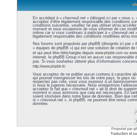
ch
En accédant à « chevreuil.net » (désigné ici par « nous », «
acceptez d’être légalement responsable des conditions sui
conditions suivantes, veuillez ne pas utiliser et/ou accéde
moment et nous essaierons de vous informer de ces modific
même car si vous continuez à participer à « chevreuil.net 
légalement responsable des conditions modifiées et/ou mis
Nos forums sont propulsés par phpBB (désignés ici par « i
« équipes de phpBB ») qui est une solution de création de
et qui peut être téléchargée depuis
ou
www.phpbb.com
www.
internet, le phpBB Group n’est en aucun cas responsable 
pas. Si vous souhaitez obtenir plus d’informations concer
.
http://www.phpbb.fr/
Vous acceptez de ne publier aucun contenu à caractère abu
qui pourrait transgresser les lois de votre pays, le pays où 
respectez pas cela, vous vous exposez à un bannissement 
si nous le jugeons nécessaire. Nous enregistrons l’adress
acceptez le fait que « chevreuil.net » ait le droit de supprim
moment si nous estimons que cela est nécessaire. En tant 
soient stockées dans notre base de données. Bien que cett
ni « chevreuil.net », ni phpBB, ne pourront être tenus co
données.
Propulsé par
p
Traduction et su