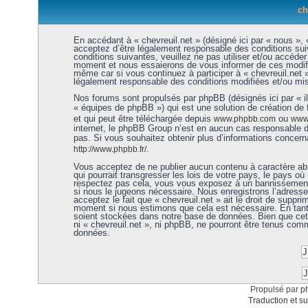
ch
En accédant à « chevreuil.net » (désigné ici par « nous », «
acceptez d’être légalement responsable des conditions sui
conditions suivantes, veuillez ne pas utiliser et/ou accéde
moment et nous essaierons de vous informer de ces modific
même car si vous continuez à participer à « chevreuil.net 
légalement responsable des conditions modifiées et/ou mis
Nos forums sont propulsés par phpBB (désignés ici par « i
« équipes de phpBB ») qui est une solution de création de
et qui peut être téléchargée depuis
ou
www.phpbb.com
www.
internet, le phpBB Group n’est en aucun cas responsable 
pas. Si vous souhaitez obtenir plus d’informations concer
.
http://www.phpbb.fr/
Vous acceptez de ne publier aucun contenu à caractère abu
qui pourrait transgresser les lois de votre pays, le pays où 
respectez pas cela, vous vous exposez à un bannissement 
si nous le jugeons nécessaire. Nous enregistrons l’adress
acceptez le fait que « chevreuil.net » ait le droit de supprim
moment si nous estimons que cela est nécessaire. En tant 
soient stockées dans notre base de données. Bien que cett
ni « chevreuil.net », ni phpBB, ne pourront être tenus co
données.
Propulsé par
p
Traduction et su