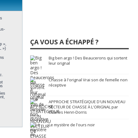
us
us-
ÇA VOUS A ÉCHAPPÉ ?
p »,
L »)
ons
Big ben argo ! Des Beaucerons qui sortent
leur orignal
c.
Chasse à l'orignal Vrai son de femelle non
et
réceptive
us
ies
nt,
APPROCHE STRATÉGIQUE D'UN NOUVEAU
SECTEUR DE CHASSE À L'ORIGNAL par
Charles Henri-Dorris
Le mystère de l'ours noir