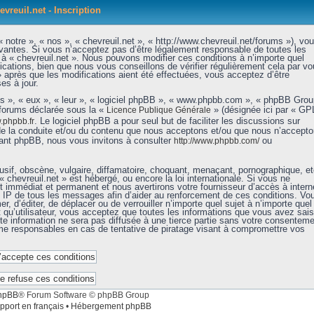
evreuil.net - Inscription
 notre », « nos », « chevreuil.net », « http://www.chevreuil.net/forums »), vo
vantes. Si vous n’acceptez pas d’être légalement responsable de toutes les
r à « chevreuil.net ». Nous pouvons modifier ces conditions à n’importe quel
ations, bien que nous vous conseillons de vérifier régulièrement cela par vo
» après que les modifications aient été effectuées, vous acceptez d’être
es à jour.
ls », « eux », « leur », « logiciel phpBB », « www.phpbb.com », « phpBB Grou
 forums déclarée sous la «
» (désignée ici par « GP
Licence Publique Générale
. Le logiciel phpBB a pour seul but de faciliter les discussions sur
phpbb.fr
de la conduite et/ou du contenu que nous acceptons et/ou que nous n’accept
nant phpBB, nous vous invitons à consulter
ou
http://www.phpbb.com/
sif, obscène, vulgaire, diffamatoire, choquant, menaçant, pornographique, et
« chevreuil.net » est hébergé, ou encore la loi internationale. Si vous ne
immédiat et permanent et nous avertirons votre fournisseur d’accès à intern
e IP de tous les messages afin d’aider au renforcement de ces conditions. Vo
er, d’éditer, de déplacer ou de verrouiller n’importe quel sujet à n’importe quel
qu’utilisateur, vous acceptez que toutes les informations que vous avez sais
e information ne sera pas diffusée à une tierce partie sans votre consenteme
mme responsables en cas de tentative de piratage visant à compromettre vos
hpBB
® Forum Software © phpBB Group
pport en français
•
Hébergement phpBB