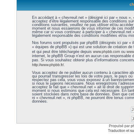
ch
En accédant à « chevreuil.net » (désigné ici par « nous », «
acceptez d’être légalement responsable des conditions sui
conditions suivantes, veuillez ne pas utiliser et/ou accéde
moment et nous essaierons de vous informer de ces modific
même car si vous continuez à participer à « chevreuil.net 
légalement responsable des conditions modifiées et/ou mis
Nos forums sont propulsés par phpBB (désignés ici par « i
« équipes de phpBB ») qui est une solution de création de
et qui peut être téléchargée depuis
ou
www.phpbb.com
www.
internet, le phpBB Group n’est en aucun cas responsable 
pas. Si vous souhaitez obtenir plus d’informations concer
.
http://www.phpbb.fr/
Vous acceptez de ne publier aucun contenu à caractère abu
qui pourrait transgresser les lois de votre pays, le pays où 
respectez pas cela, vous vous exposez à un bannissement 
si nous le jugeons nécessaire. Nous enregistrons l’adress
acceptez le fait que « chevreuil.net » ait le droit de supprim
moment si nous estimons que cela est nécessaire. En tant 
soient stockées dans notre base de données. Bien que cett
ni « chevreuil.net », ni phpBB, ne pourront être tenus co
données.
Propulsé par
p
Traduction et su