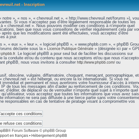
evreuil.net - Inscription
 notre », « nos », « chevreuil.net », « http://www.chevreuil.net/forums »), vo
vantes. Si vous n’acceptez pas d’être légalement responsable de toutes les
r à « chevreuil.net ». Nous pouvons modifier ces conditions à n’importe quel
ations, bien que nous vous conseillons de vérifier régulièrement cela par vo
» après que les modifications aient été effectuées, vous acceptez d’être
es à jour.
ls », « eux », « leur », « logiciel phpBB », « www.phpbb.com », « phpBB Grou
 forums déclarée sous la «
» (désignée ici par « GP
Licence Publique Générale
. Le logiciel phpBB a pour seul but de faciliter les discussions sur
phpbb.fr
de la conduite et/ou du contenu que nous acceptons et/ou que nous n’accept
nant phpBB, nous vous invitons à consulter
ou
http://www.phpbb.com/
sif, obscène, vulgaire, diffamatoire, choquant, menaçant, pornographique, et
« chevreuil.net » est hébergé, ou encore la loi internationale. Si vous ne
immédiat et permanent et nous avertirons votre fournisseur d’accès à intern
e IP de tous les messages afin d’aider au renforcement de ces conditions. Vo
er, d’éditer, de déplacer ou de verrouiller n’importe quel sujet à n’importe quel
qu’utilisateur, vous acceptez que toutes les informations que vous avez sais
e information ne sera pas diffusée à une tierce partie sans votre consenteme
mme responsables en cas de tentative de piratage visant à compromettre vos
hpBB
® Forum Software © phpBB Group
pport en français
•
Hébergement phpBB