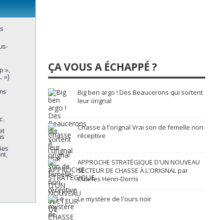
us
us-
ÇA VOUS A ÉCHAPPÉ ?
p »,
L »)
ons
Big ben argo ! Des Beaucerons qui sortent
leur orignal
c.
Chasse à l'orignal Vrai son de femelle non
et
réceptive
us
ies
nt,
APPROCHE STRATÉGIQUE D'UN NOUVEAU
SECTEUR DE CHASSE À L'ORIGNAL par
Charles Henri-Dorris
Le mystère de l'ours noir