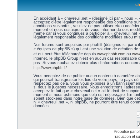
ch
En accédant à « chevreuil.net » (désigné ici par « nous », «
acceptez d’être légalement responsable des conditions sui
conditions suivantes, veuillez ne pas utiliser et/ou accéde
moment et nous essaierons de vous informer de ces modific
même car si vous continuez à participer à « chevreuil.net 
légalement responsable des conditions modifiées et/ou mis
Nos forums sont propulsés par phpBB (désignés ici par « i
« équipes de phpBB ») qui est une solution de création de
et qui peut être téléchargée depuis
ou
www.phpbb.com
www.
internet, le phpBB Group n’est en aucun cas responsable 
pas. Si vous souhaitez obtenir plus d’informations concer
.
http://www.phpbb.fr/
Vous acceptez de ne publier aucun contenu à caractère abu
qui pourrait transgresser les lois de votre pays, le pays où 
respectez pas cela, vous vous exposez à un bannissement 
si nous le jugeons nécessaire. Nous enregistrons l’adress
acceptez le fait que « chevreuil.net » ait le droit de supprim
moment si nous estimons que cela est nécessaire. En tant 
soient stockées dans notre base de données. Bien que cett
ni « chevreuil.net », ni phpBB, ne pourront être tenus co
données.
Propulsé par
p
Traduction et su