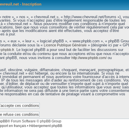
evreuil.net - Inscription
 notre », « nos », « chevreuil.net », « http://www.chevreuil.net/forums »), vo
vantes. Si vous n’acceptez pas d’être légalement responsable de toutes les
r à « chevreuil.net ». Nous pouvons modifier ces conditions à n’importe quel
ations, bien que nous vous conseillons de vérifier régulièrement cela par vo
» après que les modifications aient été effectuées, vous acceptez d’être
es à jour.
ls », « eux », « leur », « logiciel phpBB », « www.phpbb.com », « phpBB Grou
 forums déclarée sous la «
» (désignée ici par « GP
Licence Publique Générale
. Le logiciel phpBB a pour seul but de faciliter les discussions sur
phpbb.fr
de la conduite et/ou du contenu que nous acceptons et/ou que nous n’accept
nant phpBB, nous vous invitons à consulter
ou
http://www.phpbb.com/
sif, obscène, vulgaire, diffamatoire, choquant, menaçant, pornographique, et
« chevreuil.net » est hébergé, ou encore la loi internationale. Si vous ne
immédiat et permanent et nous avertirons votre fournisseur d’accès à intern
e IP de tous les messages afin d’aider au renforcement de ces conditions. Vo
er, d’éditer, de déplacer ou de verrouiller n’importe quel sujet à n’importe quel
qu’utilisateur, vous acceptez que toutes les informations que vous avez sais
e information ne sera pas diffusée à une tierce partie sans votre consenteme
mme responsables en cas de tentative de piratage visant à compromettre vos
hpBB
® Forum Software © phpBB Group
pport en français
•
Hébergement phpBB