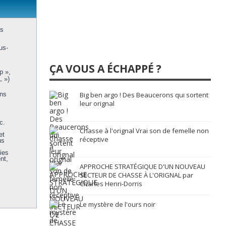
us
us-
ÇA VOUS A ÉCHAPPÉ ?
p »,
L »)
ons
Big ben argo ! Des Beaucerons qui sortent
leur orignal
c.
Chasse à l'orignal Vrai son de femelle non
et
réceptive
us
ies
nt,
APPROCHE STRATÉGIQUE D'UN NOUVEAU
SECTEUR DE CHASSE À L'ORIGNAL par
Charles Henri-Dorris
Le mystère de l'ours noir