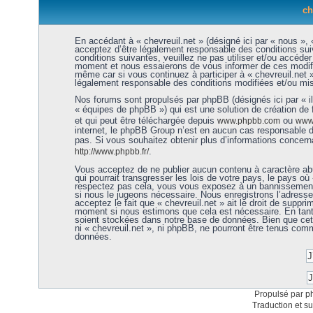
ch
En accédant à « chevreuil.net » (désigné ici par « nous », «
acceptez d’être légalement responsable des conditions sui
conditions suivantes, veuillez ne pas utiliser et/ou accéde
moment et nous essaierons de vous informer de ces modific
même car si vous continuez à participer à « chevreuil.net 
légalement responsable des conditions modifiées et/ou mis
Nos forums sont propulsés par phpBB (désignés ici par « i
« équipes de phpBB ») qui est une solution de création de
et qui peut être téléchargée depuis
ou
www.phpbb.com
www.
internet, le phpBB Group n’est en aucun cas responsable 
pas. Si vous souhaitez obtenir plus d’informations concer
.
http://www.phpbb.fr/
Vous acceptez de ne publier aucun contenu à caractère abu
qui pourrait transgresser les lois de votre pays, le pays où 
respectez pas cela, vous vous exposez à un bannissement 
si nous le jugeons nécessaire. Nous enregistrons l’adress
acceptez le fait que « chevreuil.net » ait le droit de supprim
moment si nous estimons que cela est nécessaire. En tant 
soient stockées dans notre base de données. Bien que cett
ni « chevreuil.net », ni phpBB, ne pourront être tenus co
données.
Propulsé par
p
Traduction et su