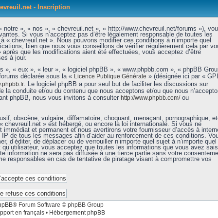
evreuil.net - Inscription
 notre », « nos », « chevreuil.net », « http://www.chevreuil.net/forums »), vo
vantes. Si vous n’acceptez pas d’être légalement responsable de toutes les
r à « chevreuil.net ». Nous pouvons modifier ces conditions à n’importe quel
ations, bien que nous vous conseillons de vérifier régulièrement cela par vo
» après que les modifications aient été effectuées, vous acceptez d’être
es à jour.
ls », « eux », « leur », « logiciel phpBB », « www.phpbb.com », « phpBB Grou
 forums déclarée sous la «
» (désignée ici par « GP
Licence Publique Générale
. Le logiciel phpBB a pour seul but de faciliter les discussions sur
phpbb.fr
de la conduite et/ou du contenu que nous acceptons et/ou que nous n’accept
nant phpBB, nous vous invitons à consulter
ou
http://www.phpbb.com/
sif, obscène, vulgaire, diffamatoire, choquant, menaçant, pornographique, et
« chevreuil.net » est hébergé, ou encore la loi internationale. Si vous ne
immédiat et permanent et nous avertirons votre fournisseur d’accès à intern
e IP de tous les messages afin d’aider au renforcement de ces conditions. Vo
er, d’éditer, de déplacer ou de verrouiller n’importe quel sujet à n’importe quel
qu’utilisateur, vous acceptez que toutes les informations que vous avez sais
e information ne sera pas diffusée à une tierce partie sans votre consenteme
mme responsables en cas de tentative de piratage visant à compromettre vos
hpBB
® Forum Software © phpBB Group
pport en français
•
Hébergement phpBB