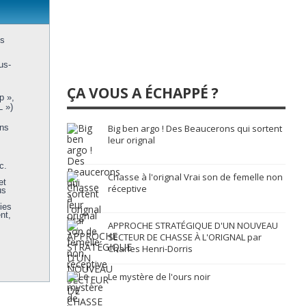
us
us-
ÇA VOUS A ÉCHAPPÉ ?
p »,
L »)
ons
Big ben argo ! Des Beaucerons qui sortent
leur orignal
c.
Chasse à l'orignal Vrai son de femelle non
et
réceptive
us
ies
nt,
APPROCHE STRATÉGIQUE D'UN NOUVEAU
SECTEUR DE CHASSE À L'ORIGNAL par
Charles Henri-Dorris
Le mystère de l'ours noir