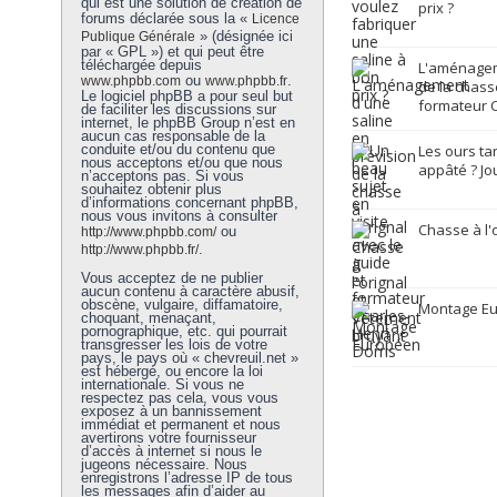
qui est une solution de création de
prix ?
forums déclarée sous la «
Licence
» (désignée ici
Publique Générale
par « GPL ») et qui peut être
téléchargée depuis
L'aménagem
ou
.
www.phpbb.com
www.phpbb.fr
de la chasse
Le logiciel phpBB a pour seul but
formateur C
de faciliter les discussions sur
internet, le phpBB Group n’est en
aucun cas responsable de la
conduite et/ou du contenu que
Les ours ta
nous acceptons et/ou que nous
appâté ? Jo
n’acceptons pas. Si vous
souhaitez obtenir plus
d’informations concernant phpBB,
nous vous invitons à consulter
Chasse à l'
ou
http://www.phpbb.com/
.
http://www.phpbb.fr/
Vous acceptez de ne publier
aucun contenu à caractère abusif,
obscène, vulgaire, diffamatoire,
Montage E
choquant, menaçant,
pornographique, etc. qui pourrait
transgresser les lois de votre
pays, le pays où « chevreuil.net »
est hébergé, ou encore la loi
internationale. Si vous ne
respectez pas cela, vous vous
exposez à un bannissement
immédiat et permanent et nous
avertirons votre fournisseur
d’accès à internet si nous le
jugeons nécessaire. Nous
enregistrons l’adresse IP de tous
les messages afin d’aider au