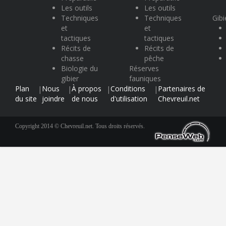
Les outils
Les outils
Techniques
Techniques
Gibi
et
et
tactiques
tactiques
Récits de
Récits de
chasse
pêche
Biologie du
Réserves
gibier
fauniques
Plan
Nous
À propos
Conditions
Partenaires de
|
|
|
|
du site
joindre
de nous
d'utilisation
Chevreuil.net
Copyright 2014 © Chevreuil.net. Tous droits réservés.