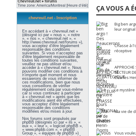
Chevreuil.net
»
forums
Time zone: America/Montreal [Heure d’été]
ÇA VOUS A É
chevreuil.net - Inscription
Big ben arg
leur orignal
En accédant à « chevreuil.net »
(désigné ici par « nous », « notre
», « nos », « chevreuil.net », «
http://www.chevreuil.net/forums »),
Chasse à l'
vous acceptez d’être légalement
responsable des conditions
réceptive
suivantes. Si vous n’acceptez pas
d’être légalement responsable de
toutes les conditions suivantes,
veuillez ne pas utiliser et/ou
APPROCHE 
accéder à « chevreuil.net ». Nous
pouvons modifier ces conditions à
SECTEUR DE
n’importe quel moment et nous
Charles Hen
essaierons de vous informer de
ces modifications, bien que nous
vous conseillons de vérifier
régulièrement cela par vous-même
Le mystère 
car si vous continuez à participer
à « chevreuil.net » après que les
modifications aient été effectuées,
vous acceptez d’être légalement
responsable des conditions
Ma vie de d
modifiées et/ou mises à jour.
Nos forums sont propulsés par
phpBB (désignés ici par « ils », «
eux », « leur », « logiciel phpBB »,
« www.phpbb.com », « phpBB
Vous voulez
Group », « équipes de phpBB »)