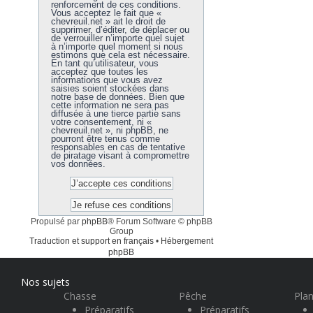
renforcement de ces conditions.
Vous acceptez le fait que «
chevreuil.net » ait le droit de
supprimer, d’éditer, de déplacer ou
de verrouiller n’importe quel sujet
à n’importe quel moment si nous
estimons que cela est nécessaire.
En tant qu’utilisateur, vous
acceptez que toutes les
informations que vous avez
saisies soient stockées dans
notre base de données. Bien que
cette information ne sera pas
diffusée à une tierce partie sans
votre consentement, ni «
chevreuil.net », ni phpBB, ne
pourront être tenus comme
responsables en cas de tentative
de piratage visant à compromettre
vos données.
Propulsé par
phpBB
® Forum Software © phpBB
Group
Traduction et support en français
•
Hébergement
phpBB
Nos sujets
Chasse
Pêche
Plan
Préparatifs
Préparatifs