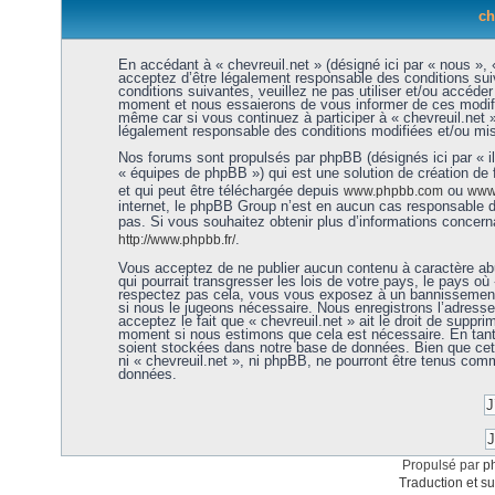
ch
En accédant à « chevreuil.net » (désigné ici par « nous », «
acceptez d’être légalement responsable des conditions sui
conditions suivantes, veuillez ne pas utiliser et/ou accéde
moment et nous essaierons de vous informer de ces modific
même car si vous continuez à participer à « chevreuil.net 
légalement responsable des conditions modifiées et/ou mis
Nos forums sont propulsés par phpBB (désignés ici par « i
« équipes de phpBB ») qui est une solution de création de
et qui peut être téléchargée depuis
ou
www.phpbb.com
www.
internet, le phpBB Group n’est en aucun cas responsable 
pas. Si vous souhaitez obtenir plus d’informations concer
.
http://www.phpbb.fr/
Vous acceptez de ne publier aucun contenu à caractère abu
qui pourrait transgresser les lois de votre pays, le pays où 
respectez pas cela, vous vous exposez à un bannissement 
si nous le jugeons nécessaire. Nous enregistrons l’adress
acceptez le fait que « chevreuil.net » ait le droit de supprim
moment si nous estimons que cela est nécessaire. En tant 
soient stockées dans notre base de données. Bien que cett
ni « chevreuil.net », ni phpBB, ne pourront être tenus co
données.
Propulsé par
p
Traduction et su