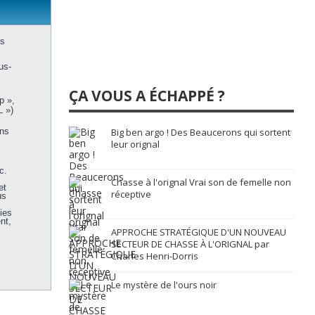
us
us-
ÇA VOUS A ÉCHAPPÉ ?
p »,
L »)
ons
Big ben argo ! Des Beaucerons qui sortent
leur orignal
c.
Chasse à l'orignal Vrai son de femelle non
et
réceptive
us
ies
nt,
APPROCHE STRATÉGIQUE D'UN NOUVEAU
SECTEUR DE CHASSE À L'ORIGNAL par
Charles Henri-Dorris
Le mystère de l'ours noir