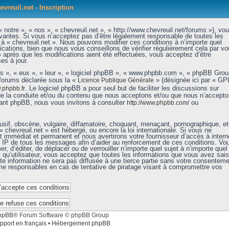
evreuil.net - Inscription
 notre », « nos », « chevreuil.net », « http://www.chevreuil.net/forums »), vo
vantes. Si vous n’acceptez pas d’être légalement responsable de toutes les
r à « chevreuil.net ». Nous pouvons modifier ces conditions à n’importe quel
ations, bien que nous vous conseillons de vérifier régulièrement cela par vo
» après que les modifications aient été effectuées, vous acceptez d’être
es à jour.
ls », « eux », « leur », « logiciel phpBB », « www.phpbb.com », « phpBB Grou
 forums déclarée sous la «
» (désignée ici par « GP
Licence Publique Générale
. Le logiciel phpBB a pour seul but de faciliter les discussions sur
phpbb.fr
de la conduite et/ou du contenu que nous acceptons et/ou que nous n’accept
nant phpBB, nous vous invitons à consulter
ou
http://www.phpbb.com/
sif, obscène, vulgaire, diffamatoire, choquant, menaçant, pornographique, et
« chevreuil.net » est hébergé, ou encore la loi internationale. Si vous ne
immédiat et permanent et nous avertirons votre fournisseur d’accès à intern
e IP de tous les messages afin d’aider au renforcement de ces conditions. Vo
er, d’éditer, de déplacer ou de verrouiller n’importe quel sujet à n’importe quel
qu’utilisateur, vous acceptez que toutes les informations que vous avez sais
e information ne sera pas diffusée à une tierce partie sans votre consenteme
mme responsables en cas de tentative de piratage visant à compromettre vos
hpBB
® Forum Software © phpBB Group
pport en français
•
Hébergement phpBB