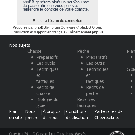
phpBB générera alors un nouveau mot
de passe afin que vous puissiez
reprendre le contrôle de votre compte.
Retour à l’écran de connexion
Propulsé par
phpBB
® Forum Software © phpBB Group
Traduction et support en français
•
Hébergement phpBB
Nos sujets
Chasse
Pêche
Plan
Préparatifs
Préparatifs
Les outils
Les outils
Techniques
Techniques
Gibi
et
et
tactiques
tactiques
Récits de
Récits de
chasse
pêche
Biologie du
Réserves
gibier
fauniques
Plan
Nous
À propos
Conditions
Partenaires de
|
|
|
|
du site
joindre
de nous
d'utilisation
Chevreuil.net
Copyright 2014 © Chevreuil.net. Tous droits réservés.