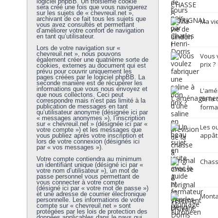
logiciel phpBB. Un troisième cookie
sera créé une fois que vous naviguerez
sur les sujets de « chevreuil.net »,
archivant de ce fait tous les sujets que
Ma vie
vous avez consultés et permettant
d’améliorer votre confort de navigation
en tant qu’utilisateur.
Lors de votre navigation sur «
chevreuil.net », nous pouvons
Vous 
également créer une quatrième sorte de
prix ?
cookies, externes au document qui est
prévu pour couvrir uniquement les
pages créées par le logiciel phpBB. La
seconde manière est de récupérer les
informations que vous nous envoyez et
L'amé
que nous collectons. Ceci peut
de la 
correspondre mais n’est pas limité à la
publication de messages en tant
forma
qu’utilisateur anonyme (désignée ici par
« messages anonymes »), l’inscription
sur « chevreuil.net » (désignée ici par «
Les ou
votre compte ») et les messages que
appâté
vous publiez après votre inscription et
lors de votre connexion (désignés ici
par « vos messages »).
Votre compte contiendra au minimum
Chass
un identifiant unique (désigné ici par «
votre nom d’utilisateur »), un mot de
passe personnel vous permettant de
vous connecter à votre compte
(désigné ici par « votre mot de passe »)
et une adresse de courrier électronique
Monta
personnelle. Les informations de votre
compte sur « chevreuil.net » sont
protégées par les lois de protection des
données applicables dans le pays qui