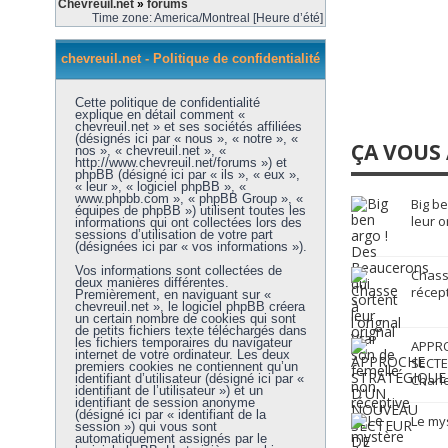
Chevreuil.net
»
forums
Time zone: America/Montreal [Heure d’été]
chevreuil.net - Politique de confidentialité
Cette politique de confidentialité
explique en détail comment «
chevreuil.net » et ses sociétés affiliées
(désignés ici par « nous », « notre », «
ÇA VOUS 
nos », « chevreuil.net », «
http://www.chevreuil.net/forums ») et
phpBB (désigné ici par « ils », « eux »,
« leur », « logiciel phpBB », «
www.phpbb.com », « phpBB Group », «
Big b
équipes de phpBB ») utilisent toutes les
leur o
informations qui ont collectées lors des
sessions d’utilisation de votre part
(désignées ici par « vos informations »).
Vos informations sont collectées de
Chasse
deux manières différentes.
récep
Premièrement, en naviguant sur «
chevreuil.net », le logiciel phpBB créera
un certain nombre de cookies qui sont
de petits fichiers texte téléchargés dans
les fichiers temporaires du navigateur
APPR
internet de votre ordinateur. Les deux
SECTE
premiers cookies ne contiennent qu’un
identifiant d’utilisateur (désigné ici par «
Charl
identifiant de l’utilisateur ») et un
identifiant de session anonyme
(désigné ici par « identifiant de la
Le mys
session ») qui vous sont
automatiquement assignés par le