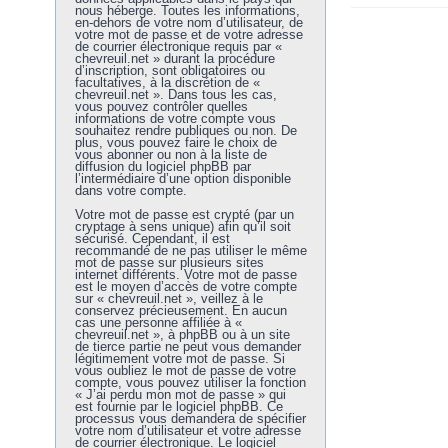
nous héberge. Toutes les informations,
en-dehors de votre nom d’utilisateur, de
votre mot de passe et de votre adresse
de courrier électronique requis par «
chevreuil.net » durant la procédure
d’inscription, sont obligatoires ou
facultatives, à la discrétion de «
chevreuil.net ». Dans tous les cas,
vous pouvez contrôler quelles
informations de votre compte vous
souhaitez rendre publiques ou non. De
plus, vous pouvez faire le choix de
vous abonner ou non à la liste de
diffusion du logiciel phpBB par
l’intermédiaire d’une option disponible
dans votre compte.
Votre mot de passe est crypté (par un
cryptage à sens unique) afin qu’il soit
sécurisé. Cependant, il est
recommandé de ne pas utiliser le même
mot de passe sur plusieurs sites
internet différents. Votre mot de passe
est le moyen d’accès de votre compte
sur « chevreuil.net », veillez à le
conservez précieusement. En aucun
cas une personne affiliée à «
chevreuil.net », à phpBB ou à un site
de tierce partie ne peut vous demander
légitimement votre mot de passe. Si
vous oubliez le mot de passe de votre
compte, vous pouvez utiliser la fonction
« J’ai perdu mon mot de passe » qui
est fournie par le logiciel phpBB. Ce
processus vous demandera de spécifier
votre nom d’utilisateur et votre adresse
de courrier électronique. Le logiciel