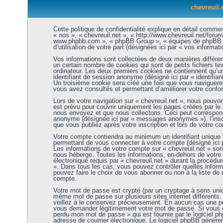
chevreuil.n
Cette politique de confidentialité explique en détail comment
« nos », « chevreuil.net », « http://www.chevreuil.net/forums
www.phpbb.com », « phpBB Group », « équipes de phpBB ») u
d’utilisation de votre part (désignées ici par « vos informati
Vos informations sont collectées de deux manières différen
un certain nombre de cookies qui sont de petits fichiers te
ordinateur. Les deux premiers cookies ne contiennent qu’un ide
identifiant de session anonyme (désigné ici par « identifia
Un troisième cookie sera créé une fois que vous naviguerez 
vous avez consultés et permettant d’améliorer votre confort 
Lors de votre navigation sur « chevreuil.net », nous pouv
est prévu pour couvrir uniquement les pages créées par le
nous envoyez et que nous collectons. Ceci peut correspondr
anonyme (désignée ici par « messages anonymes »), l’inscri
que vous publiez après votre inscription et lors de votre 
Votre compte contiendra au minimum un identifiant unique (
permettant de vous connecter à votre compte (désigné ici p
Les informations de votre compte sur « chevreuil.net » son
nous héberge. Toutes les informations, en-dehors de votre 
électronique requis par « chevreuil.net » durant la procédure
». Dans tous les cas, vous pouvez contrôler quelles infor
pouvez faire le choix de vous abonner ou non à la liste de d
compte.
Votre mot de passe est crypté (par un cryptage à sens uniqu
même mot de passe sur plusieurs sites internet différents
veillez à le conservez précieusement. En aucun cas une per
vous demander légitimement votre mot de passe. Si vous ou
perdu mon mot de passe » qui est fournie par le logiciel p
adresse de courrier électronique. Le logiciel phpBB génére