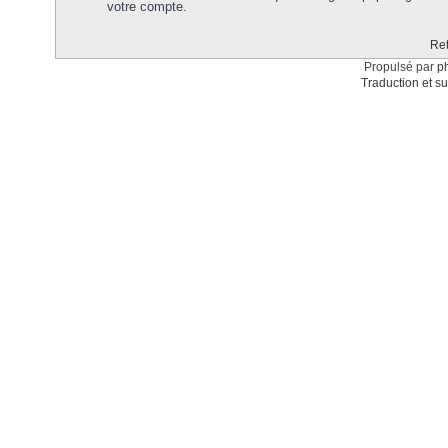
votre compte.
Ret
Propulsé par
p
Traduction et su