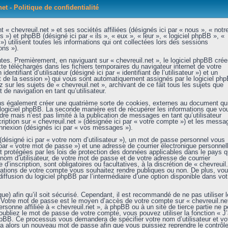
et - Politique de confidentialité
 « chevreuil.net » et ses sociétés affiliées (désignés ici par « nous », « notre
 ») et phpBB (désigné ici par « ils », « eux », « leur », « logiciel phpBB », «
tilisent toutes les informations qui ont collectées lors des sessions
ons »).
tes. Premièrement, en naviguant sur « chevreuil.net », le logiciel phpBB crée
xte téléchargés dans les fichiers temporaires du navigateur internet de votre
ntifiant d’utilisateur (désigné ici par « identifiant de l’utilisateur ») et un
nt de la session ») qui vous sont automatiquement assignés par le logiciel ph
sur les sujets de « chevreuil.net », archivant de ce fait tous les sujets que
de navigation en tant qu’utilisateur.
ons également créer une quatrième sorte de cookies, externes au document qu
 logiciel phpBB. La seconde manière est de récupérer les informations que vo
e mais n’est pas limité à la publication de messages en tant qu’utilisateur
ption sur « chevreuil.net » (désignée ici par « votre compte ») et les messa
connexion (désignés ici par « vos messages »).
désigné ici par « votre nom d’utilisateur »), un mot de passe personnel vous
ar « votre mot de passe ») et une adresse de courrier électronique personnell
t protégées par les lois de protection des données applicables dans le pays q
nom d’utilisateur, de votre mot de passe et de votre adresse de courrier
 d’inscription, sont obligatoires ou facultatives, à la discrétion de « chevreuil
mations de votre compte vous souhaitez rendre publiques ou non. De plus, vo
iffusion du logiciel phpBB par l’intermédiaire d’une option disponible dans vot
e) afin qu’il soit sécurisé. Cependant, il est recommandé de ne pas utiliser l
. Votre mot de passe est le moyen d’accès de votre compte sur « chevreuil.net
sonne affiliée à « chevreuil.net », à phpBB ou à un site de tierce partie ne p
bliez le mot de passe de votre compte, vous pouvez utiliser la fonction « J’
hpBB. Ce processus vous demandera de spécifier votre nom d’utilisateur et vo
ra alors un nouveau mot de passe afin que vous puissiez reprendre le contrôl