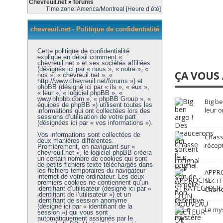
Chevreuil.net
»
forums
Time zone: America/Montreal [Heure d’été]
chevreuil.net - Politique de confidentialité
Cette politique de confidentialité
explique en détail comment «
chevreuil.net » et ses sociétés affiliées
(désignés ici par « nous », « notre », «
ÇA VOUS 
nos », « chevreuil.net », «
http://www.chevreuil.net/forums ») et
phpBB (désigné ici par « ils », « eux »,
« leur », « logiciel phpBB », «
www.phpbb.com », « phpBB Group », «
Big b
équipes de phpBB ») utilisent toutes les
leur o
informations qui ont collectées lors des
sessions d’utilisation de votre part
(désignées ici par « vos informations »).
Vos informations sont collectées de
Chasse
deux manières différentes.
récep
Premièrement, en naviguant sur «
chevreuil.net », le logiciel phpBB créera
un certain nombre de cookies qui sont
de petits fichiers texte téléchargés dans
les fichiers temporaires du navigateur
APPR
internet de votre ordinateur. Les deux
SECTE
premiers cookies ne contiennent qu’un
identifiant d’utilisateur (désigné ici par «
Charl
identifiant de l’utilisateur ») et un
identifiant de session anonyme
(désigné ici par « identifiant de la
Le mys
session ») qui vous sont
automatiquement assignés par le