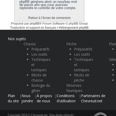
phpBB générera alors un nouveau mot
de passe afin que vous puissiez
reprendre le contrôle de votre compte.
Retour à l’écran de connexion
Propulsé par
phpBB
® Forum Software © phpBB Group
Traduction et support en français
•
Hébergement phpBB
Nos sujets
Chasse
Pêche
Plan
Préparatifs
Préparatifs
Les outils
Les outils
Techniques
Techniques
Gibi
et
et
tactiques
tactiques
Récits de
Récits de
chasse
pêche
Biologie du
Réserves
gibier
fauniques
Plan
Nous
À propos
Conditions
Partenaires de
|
|
|
|
du site
joindre
de nous
d'utilisation
Chevreuil.net
Copyright 2014 © Chevreuil.net. Tous droits réservés.