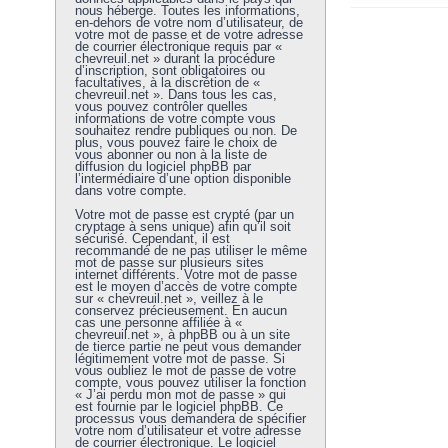
nous héberge. Toutes les informations,
en-dehors de votre nom d’utilisateur, de
votre mot de passe et de votre adresse
de courrier électronique requis par «
chevreuil.net » durant la procédure
d’inscription, sont obligatoires ou
facultatives, à la discrétion de «
chevreuil.net ». Dans tous les cas,
vous pouvez contrôler quelles
informations de votre compte vous
souhaitez rendre publiques ou non. De
plus, vous pouvez faire le choix de
vous abonner ou non à la liste de
diffusion du logiciel phpBB par
l’intermédiaire d’une option disponible
dans votre compte.
Votre mot de passe est crypté (par un
cryptage à sens unique) afin qu’il soit
sécurisé. Cependant, il est
recommandé de ne pas utiliser le même
mot de passe sur plusieurs sites
internet différents. Votre mot de passe
est le moyen d’accès de votre compte
sur « chevreuil.net », veillez à le
conservez précieusement. En aucun
cas une personne affiliée à «
chevreuil.net », à phpBB ou à un site
de tierce partie ne peut vous demander
légitimement votre mot de passe. Si
vous oubliez le mot de passe de votre
compte, vous pouvez utiliser la fonction
« J’ai perdu mon mot de passe » qui
est fournie par le logiciel phpBB. Ce
processus vous demandera de spécifier
votre nom d’utilisateur et votre adresse
de courrier électronique. Le logiciel