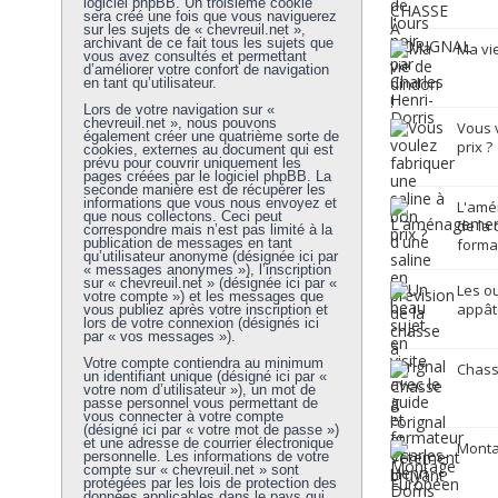
logiciel phpBB. Un troisième cookie
sera créé une fois que vous naviguerez
sur les sujets de « chevreuil.net »,
archivant de ce fait tous les sujets que
Ma vie
vous avez consultés et permettant
d’améliorer votre confort de navigation
en tant qu’utilisateur.
Lors de votre navigation sur «
chevreuil.net », nous pouvons
Vous 
également créer une quatrième sorte de
prix ?
cookies, externes au document qui est
prévu pour couvrir uniquement les
pages créées par le logiciel phpBB. La
seconde manière est de récupérer les
informations que vous nous envoyez et
L'amé
que nous collectons. Ceci peut
de la 
correspondre mais n’est pas limité à la
publication de messages en tant
forma
qu’utilisateur anonyme (désignée ici par
« messages anonymes »), l’inscription
sur « chevreuil.net » (désignée ici par «
Les ou
votre compte ») et les messages que
appâté
vous publiez après votre inscription et
lors de votre connexion (désignés ici
par « vos messages »).
Votre compte contiendra au minimum
Chass
un identifiant unique (désigné ici par «
votre nom d’utilisateur »), un mot de
passe personnel vous permettant de
vous connecter à votre compte
(désigné ici par « votre mot de passe »)
et une adresse de courrier électronique
Monta
personnelle. Les informations de votre
compte sur « chevreuil.net » sont
protégées par les lois de protection des
données applicables dans le pays qui